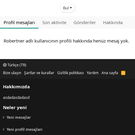
Bul
Profil mesajları
Son aktivite
Gönderiler
Hakkında
Robertner adlı kullanıcının profili hakkında henüz mesaj yok.
Türkçe (TR)
Bize ulaşın
Şartlar ve kurallar
Gizlilik politikası
Yardım
Ana sayfa
R
S
S
Hakkımızda
asdadasdadasd
Neler yeni
Yeni mesajlar
Yeni profil mesajları