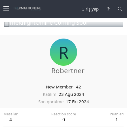
Giriş yap
TheKnightOnline Coming Soon
R
Robertner
New Member
·
42
Katılım
23 Ağu 2024
Son görülme
17 Eki 2024
Mesajlar
Reaction score
Puanları
4
0
1