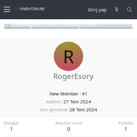
Giriş yap
TheKnightOnline Coming Soon
R
RogerEsory
New Member
·
41
Katılım
27 Tem 2024
Son görülme
28 Tem 2024
Mesajlar
Reaction score
Puanları
1
0
1