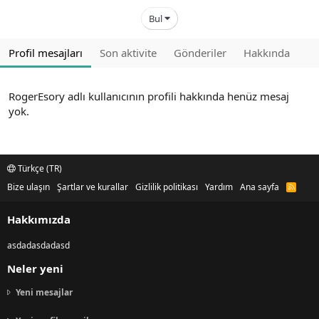
Bul
Profil mesajları
Son aktivite
Gönderiler
Hakkında
RogerEsory adlı kullanıcının profili hakkında henüz mesaj
yok.
Türkçe (TR)
Bize ulaşın
Şartlar ve kurallar
Gizlilik politikası
Yardım
Ana sayfa
R
S
S
Hakkımızda
asdadasdadasd
Neler yeni
Yeni mesajlar