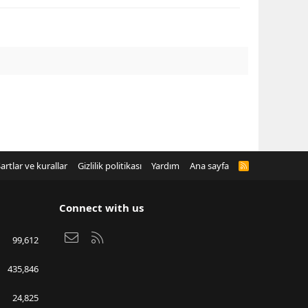
artlar ve kurallar
Gizlilik politikası
Yardım
Ana sayfa
R
S
S
Connect with us
Bize ulaşın
RSS
99,612
435,846
24,825