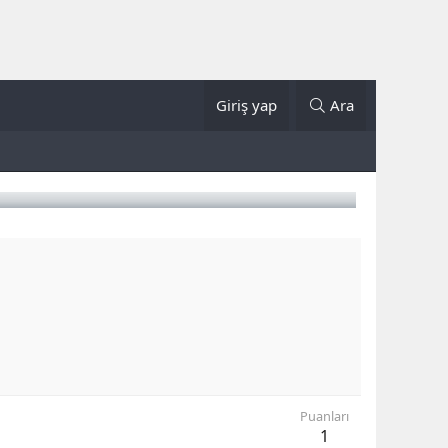
Giriş yap
Ara
Puanları
1