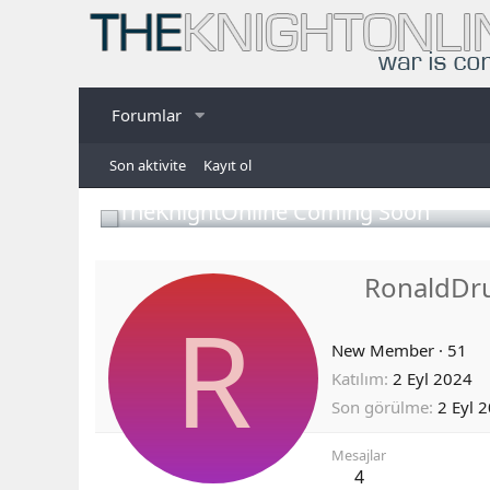
Forumlar
Son aktivite
Kayıt ol
TheKnightOnline Coming Soon
RonaldDr
R
New Member
·
51
Katılım
2 Eyl 2024
Son görülme
2 Eyl 
Mesajlar
4