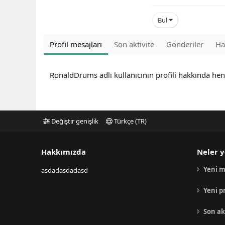
Bul
Profil mesajları
Son aktivite
Gönderiler
Ha
RonaldDrums adlı kullanıcının profili hakkında he
Değiştir genişlik
Türkçe (TR)
Hakkımızda
Neler y
Yeni m
asdadasdadasd
Yeni p
Son ak