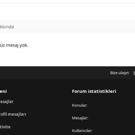
kkında
nüz mesaj yok.
Bize ulaşın
Ş
eni
Forum istatistikleri
esajlar
Konular
rofil mesajları
Mesajlar
tivite
Kullanıcılar