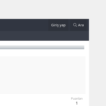
Giriş yap
Ara
Puanları
1