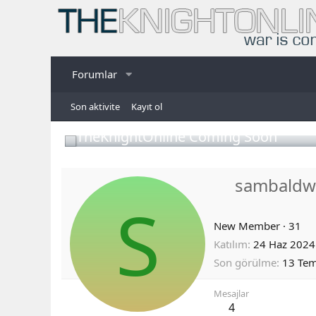
Forumlar
Son aktivite
Kayıt ol
TheKnightOnline Coming Soon
sambaldw
S
New Member
·
31
Katılım
24 Haz 2024
Son görülme
13 Te
Mesajlar
4