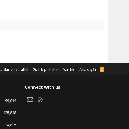
artlar ve kurallar
Gizlilik politikası
Yardım
Ana sayfa
R
S
S
Connect with us
Bize ulaşın
RSS
99,614
435,848
24,825