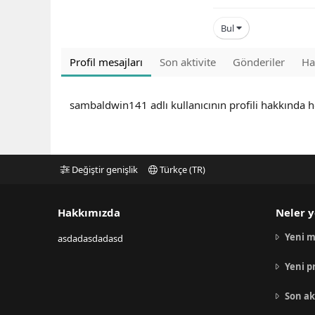
Bul
Profil mesajları
Son aktivite
Gönderiler
Ha
sambaldwin141 adlı kullanıcının profili hakkında 
Değiştir genişlik
Türkçe (TR)
Hakkımızda
Neler y
Yeni m
asdadasdadasd
Yeni p
Son ak