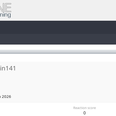
in141
m 2026
Reaction score
0