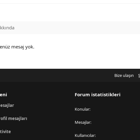
kkında
henüz mesaj yok.
Bize ulaşın
Ş
eni
Forum istatistikleri
esajlar
Konular
rofil mesajları
Mesajlar
tivite
Kullanıcılar