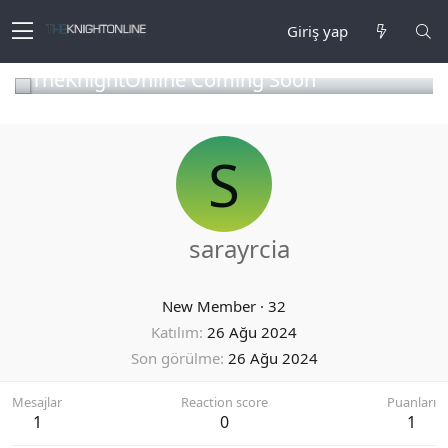
Giriş yap
TheKnightOnline Coming Soon
S
sarayrcia
New Member
·
32
Katılım
26 Ağu 2024
Son görülme
26 Ağu 2024
Mesajlar
Reaction score
Puanları
1
0
1