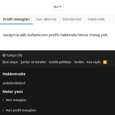
Bul
Profil mesajları
Son aktivite
Gönderiler
Hakkında
sarayrcia adlı kullanıcının profili hakkında henüz mesaj yok.
Türkçe (TR)
Bize ulaşın
Şartlar ve kurallar
Gizlilik politikası
Yardım
Ana sayfa
R
S
S
Hakkımızda
asdadasdadasd
Neler yeni
Yeni mesajlar
Yeni profil mesajları