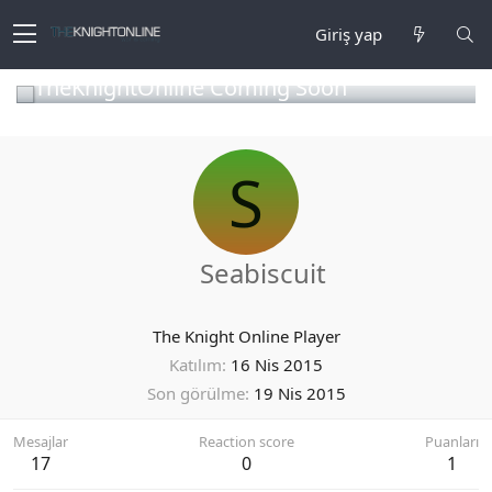
Giriş yap
TheKnightOnline Coming Soon
S
Seabiscuit
The Knight Online Player
Katılım
16 Nis 2015
Son görülme
19 Nis 2015
Mesajlar
Reaction score
Puanları
17
0
1