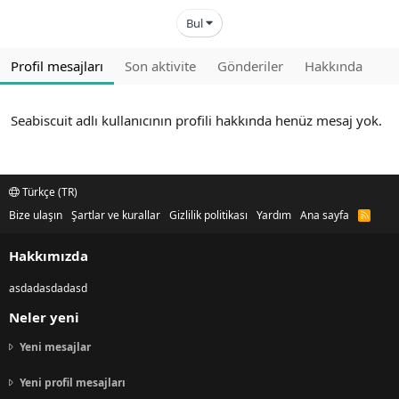
Bul
Profil mesajları
Son aktivite
Gönderiler
Hakkında
Seabiscuit adlı kullanıcının profili hakkında henüz mesaj yok.
Türkçe (TR)
Bize ulaşın
Şartlar ve kurallar
Gizlilik politikası
Yardım
Ana sayfa
R
S
S
Hakkımızda
asdadasdadasd
Neler yeni
Yeni mesajlar
Yeni profil mesajları