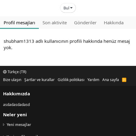
Bul
Profil mesajları
Son aktivite
Gönderiler
Hakkında
shubham1313 adlı kullanıcının profili hakkında henüz mesaj
yok.
Türkçe (TR)
Bize ulaşın
Şartlar ve kurallar
Gizlilik politikası
Yardım
Ana sayfa
R
S
S
Hakkımızda
asdadasdadasd
Neler yeni
Yeni mesajlar