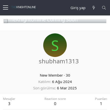
Giriş yap
TheKnightOnline Coming Soon
S
shubham1313
New Member
·
30
Katılım
6 Ağu 2024
Son görülme
6 Mar 2025
Mesajlar
Reaction score
Puanları
3
0
1