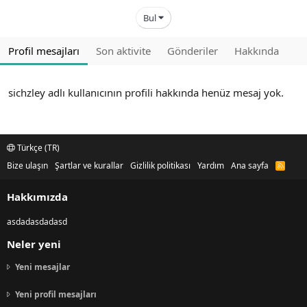
Bul
Profil mesajları
Son aktivite
Gönderiler
Hakkında
sichzley adlı kullanıcının profili hakkında henüz mesaj yok.
Türkçe (TR)
Bize ulaşın
Şartlar ve kurallar
Gizlilik politikası
Yardım
Ana sayfa
R
S
S
Hakkımızda
asdadasdadasd
Neler yeni
Yeni mesajlar
Yeni profil mesajları