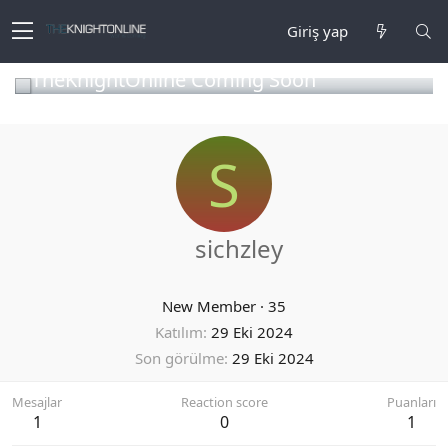
Giriş yap
TheKnightOnline Coming Soon
S
sichzley
New Member
·
35
Katılım
29 Eki 2024
Son görülme
29 Eki 2024
Mesajlar
Reaction score
Puanları
1
0
1