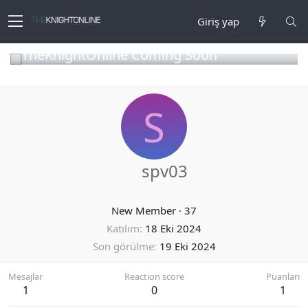
Giriş yap
TheKnightOnline Coming Soon
S
spv03
New Member
·
37
Katılım
18 Eki 2024
Son görülme
19 Eki 2024
Mesajlar
Reaction score
Puanları
1
0
1