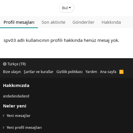
Bul
Profil mesajları
Son aktivite
Gönderiler
Hakkında
spv03 adlı kullanıcının profili hakkında henüz mesaj yok.
Türkçe (TR)
Bize ulaşın
Şartlar ve kurallar
Gizlilik politikası
Yardım
Ana sayfa
R
S
S
Hakkımızda
asdadasdadasd
Neler yeni
Yeni mesajlar
Yeni profil mesajları