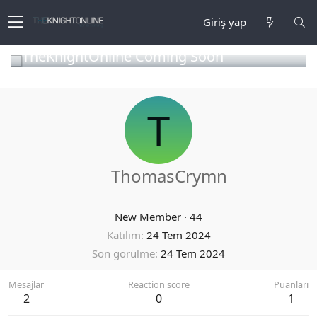
Giriş yap
TheKnightOnline Coming Soon
T
ThomasCrymn
New Member
·
44
Katılım
24 Tem 2024
Son görülme
24 Tem 2024
Mesajlar
Reaction score
Puanları
2
0
1