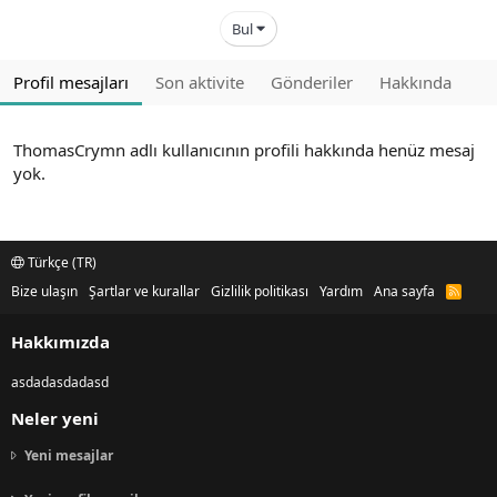
Bul
Profil mesajları
Son aktivite
Gönderiler
Hakkında
ThomasCrymn adlı kullanıcının profili hakkında henüz mesaj
yok.
Türkçe (TR)
Bize ulaşın
Şartlar ve kurallar
Gizlilik politikası
Yardım
Ana sayfa
R
S
S
Hakkımızda
asdadasdadasd
Neler yeni
Yeni mesajlar