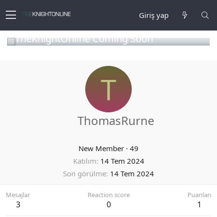
Giriş yap
TheKnightOnline Coming Soon
T
ThomasRurne
New Member
·
49
Katılım
14 Tem 2024
Son görülme
14 Tem 2024
Mesajlar
Reaction score
Puanları
3
0
1