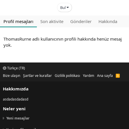
Bul
Profil mesajları
Son aktivite
Gönderiler
Hakkında
ThomasRurne adlı kullanıcının profili hakkında henüz mesaj
yok.
Türkçe (TR)
Bize ulaşın
Şartlar ve kurallar
Gizlilik politikası
Yardım
Ana sayfa
R
S
S
Hakkımızda
asdadasdadasd
Neler yeni
Yeni mesajlar