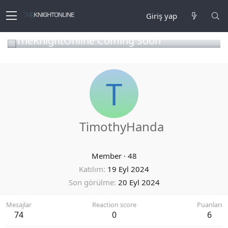
Giriş yap
TheKnightOnline Coming Soon
T
TimothyHanda
Member
·
48
Katılım
19 Eyl 2024
Son görülme
20 Eyl 2024
Mesajlar
Reaction score
Puanları
74
0
6