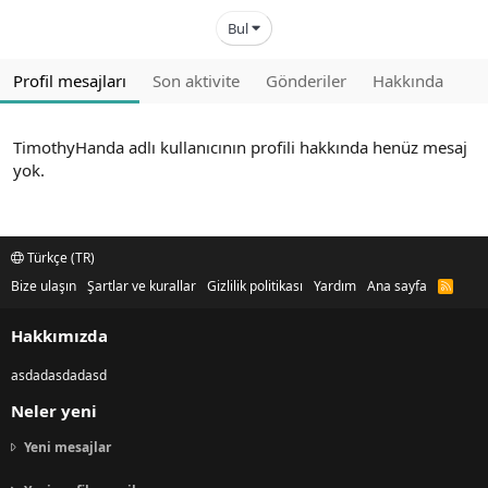
Bul
Profil mesajları
Son aktivite
Gönderiler
Hakkında
TimothyHanda adlı kullanıcının profili hakkında henüz mesaj
yok.
Türkçe (TR)
Bize ulaşın
Şartlar ve kurallar
Gizlilik politikası
Yardım
Ana sayfa
R
S
S
Hakkımızda
asdadasdadasd
Neler yeni
Yeni mesajlar