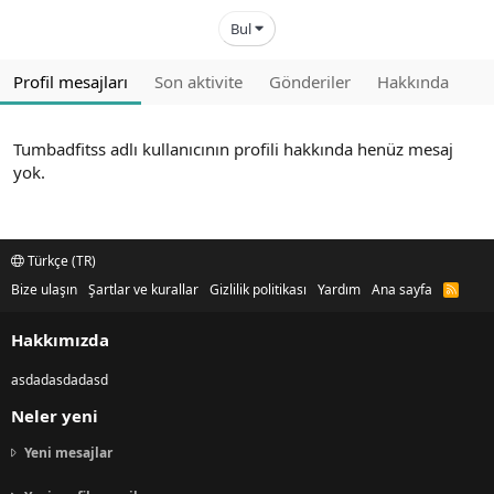
Bul
Profil mesajları
Son aktivite
Gönderiler
Hakkında
Tumbadfitss adlı kullanıcının profili hakkında henüz mesaj
yok.
Türkçe (TR)
Bize ulaşın
Şartlar ve kurallar
Gizlilik politikası
Yardım
Ana sayfa
R
S
S
Hakkımızda
asdadasdadasd
Neler yeni
Yeni mesajlar