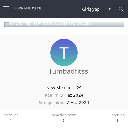
Giriş yap
TheKnightOnline Coming Soon
T
Tumbadfitss
New Member
·
29
Katılım
7 Haz 2024
Son görülme
7 Haz 2024
Mesajlar
Reaction score
Puanları
1
0
1