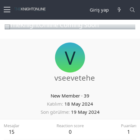
Giriş yap
TheKnightOnline Coming Soon
V
vseevetehe
New Member
·
39
Katılım
18 May 2024
Son görülme
19 May 2024
Mesajlar
Reaction score
Puanları
15
0
1