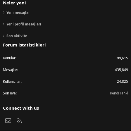
Neler yeni
Yeni mesajlar
Yeni profil mesajları
Son aktivite
Forum istatistikleri
Konular
99,615
Mesajlar
435,849
Kullanıcılar
24,825
Son üye
KendFrankl
Connect with us
Bize ulaşın
RSS