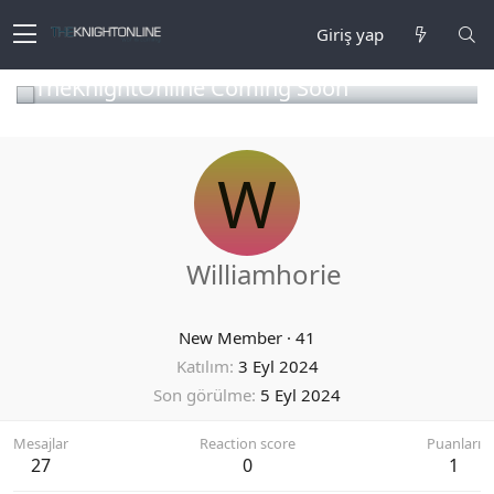
Giriş yap
TheKnightOnline Coming Soon
W
Williamhorie
New Member
·
41
Katılım
3 Eyl 2024
Son görülme
5 Eyl 2024
Mesajlar
Reaction score
Puanları
27
0
1