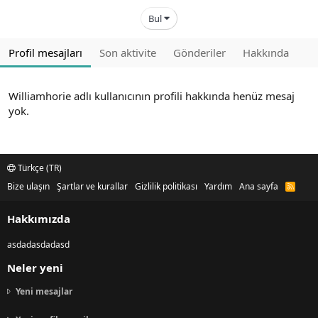
Bul
Profil mesajları
Son aktivite
Gönderiler
Hakkında
Williamhorie adlı kullanıcının profili hakkında henüz mesaj
yok.
Türkçe (TR)
Bize ulaşın
Şartlar ve kurallar
Gizlilik politikası
Yardım
Ana sayfa
R
S
S
Hakkımızda
asdadasdadasd
Neler yeni
Yeni mesajlar