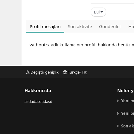
Bul
Profil mesajları
Son aktivite
Gönderiler
Ha
withoutrx adlı kullanıcının profili hakkında henüz 
Değiştir genişlik
Türkçe (TR)
Hakkımızda
Neler y
Yeni m
asdadasdadasd
Yeni p
Son ak