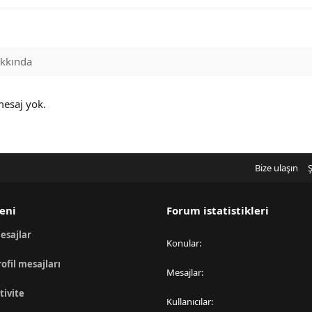
kkında
mesaj yok.
Bize ulaşın
Ş
eni
Forum istatistikleri
esajlar
Konular
rofil mesajları
Mesajlar
tivite
Kullanıcılar