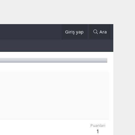
Giriş yap
Ara
Puanları
1