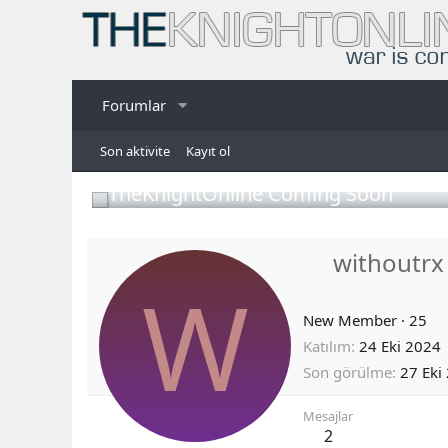
Forumlar
Son aktivite
Kayıt ol
TheKnightOnline Coming Soon
withoutrx
W
New Member
·
25
Katılım
24 Eki 2024
Son görülme
27 Eki
Mesajlar
2