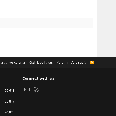
artlar ve kurallar
Gizlilik politikası
Yardım
Ana sayfa
R
S
S
Connect with us
Bize ulaşın
RSS
99,613
435,847
24,825