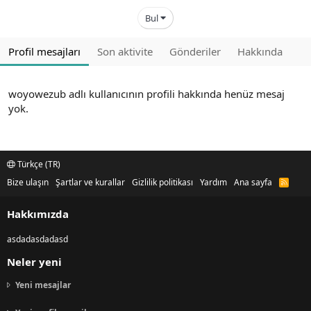
Bul
Profil mesajları
Son aktivite
Gönderiler
Hakkında
woyowezub adlı kullanıcının profili hakkında henüz mesaj
yok.
Türkçe (TR)
Bize ulaşın
Şartlar ve kurallar
Gizlilik politikası
Yardım
Ana sayfa
R
S
S
Hakkımızda
asdadasdadasd
Neler yeni
Yeni mesajlar