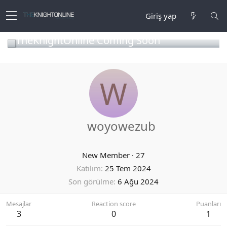
Giriş yap
TheKnightOnline Coming Soon
W
woyowezub
New Member
·
27
Katılım
25 Tem 2024
Son görülme
6 Ağu 2024
Mesajlar
Reaction score
Puanları
3
0
1