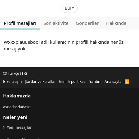
Bul
Profil mesajları
Son aktivite
Gönderiler
Hakkında
Wxxxpiauuebool adlı kullanıcının profili hakkında henüz
mesaj yok.
Türkçe (TR)
Bize ulaşın
Şartlar ve kurallar
Gizlilik politikası
Yardım
Ana sayfa
R
S
S
Hakkımızda
asdadasdadasd
Neler yeni
Yeni mesajlar