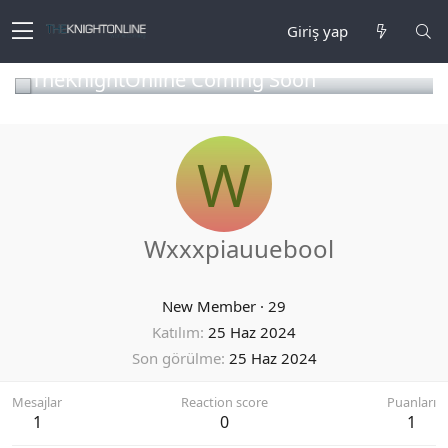
Giriş yap
TheKnightOnline Coming Soon
W
Wxxxpiauuebool
New Member
·
29
Katılım
25 Haz 2024
Son görülme
25 Haz 2024
Mesajlar
Reaction score
Puanları
1
0
1