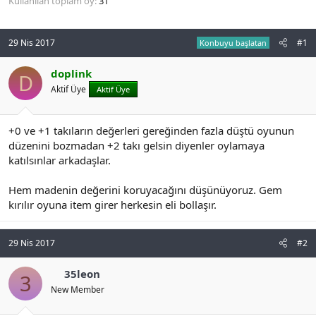
Kullanılan toplam oy
31
n
i
29 Nis 2017
#1
Konbuyu başlatan
doplink
D
Aktif Üye
Aktif Üye
+0 ve +1 takıların değerleri gereğinden fazla düştü oyunun
düzenini bozmadan +2 takı gelsin diyenler oylamaya
katılsınlar arkadaşlar.
Hem madenin değerini koruyacağını düşünüyoruz. Gem
kırılır oyuna item girer herkesin eli bollaşır.
29 Nis 2017
#2
35leon
3
New Member