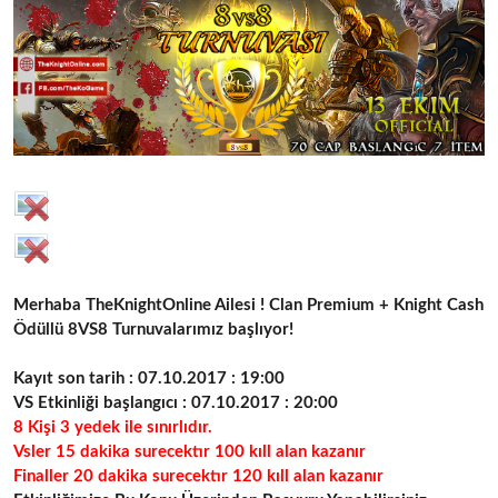
t
i
a
h
n
i
Merhaba TheKnightOnline Ailesi ! Clan Premium + Knight Cash
Ödüllü 8VS8 Turnuvalarımız başlıyor!
Kayıt son tarih : 07.10.2017 : 19:00
VS Etkinliği başlangıcı :
07.10.2017 : 20:00
8 Kişi 3 yedek ile sınırlıdır.
Vsler 15 dakika surecektır 100 kıll alan kazanır
Finaller 20 dakika surecektır 120 kıll alan kazanır