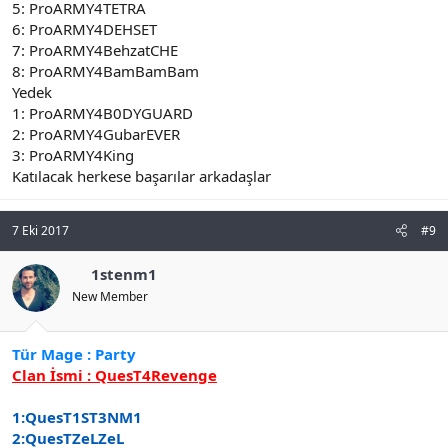
5: ProARMY4TETRA
6: ProARMY4DEHSET
7: ProARMY4BehzatCHE
8: ProARMY4BamBamBam
Yedek
1: ProARMY4B0DYGUARD
2: ProARMY4GubarEVER
3: ProARMY4King
Katılacak herkese başarılar arkadaşlar
7 Eki 2017
#9
1stenm1
New Member
Tür Mage : Party
Clan İsmi : QuesT4Revenge
1:QuesT1ST3NM1
2:QuesTZeLZeL