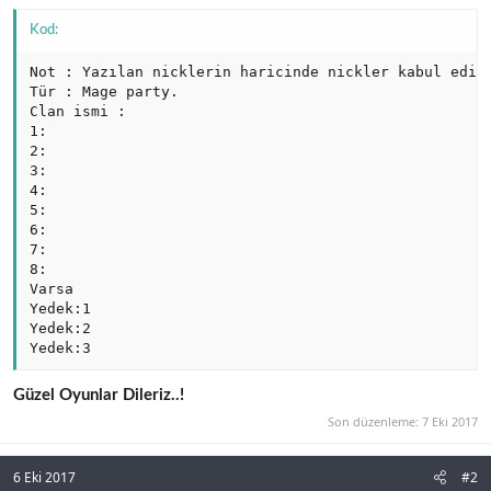
Kod:
Not : Yazılan nicklerin haricinde nickler kabul edilm
Tür : Mage party.

Clan ismi :

1:

2:

3:

4:

5:

6:

7:

8:

Varsa

Yedek:1

Yedek:2

Yedek:3
Güzel Oyunlar Dileriz..!
Son düzenleme:
7 Eki 2017
6 Eki 2017
#2