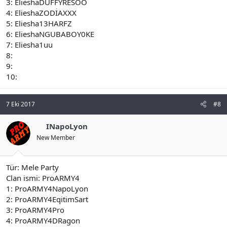
3: ElieshaDUFFYRESOO
4: ElieshaZODİAXXX
5: Eliesha13HARFZ
6: ElieshaNGUBABOY0KE
7: Eliesha1uu
8:
9:
10:
7 Eki 2017
#8
INapoLyon
New Member
Tür: Mele Party
Clan ismi: ProARMY4
1: ProARMY4NapoLyon
2: ProARMY4EqitimSart
3: ProARMY4Pro
4: ProARMY4DRagon