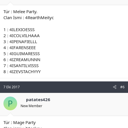
Tür : Melee Party.
Clan İsmi : 4RearthMeityc
1 : 4ILEXIOESSS
2 : 4ICOLVILHAAA
3 : 4IPENAFIELLL
4 : 4IFARENSEEE
5 : 4IGUIMARESSS
6 : 4IZREAMUNNN
7 : 4ISANTILVISSS
8 : 4IZEVSTACHYYY
7 Eki 2017
#6
patates426
P
New Member
Tür : Mage Party