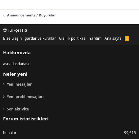
Announcements / Duyurular
Türkçe (TR)
Bize ulaşın
Şartlar ve kurallar
Gizlilik politikası
Yardım
Ana sayfa
R
S
S
Hakkımızda
asdadasdadasd
Neler yeni
Yeni mesajlar
Yeni profil mesajları
Son aktivite
Forum istatistikleri
Konular
99,615