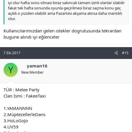
iyi olur hafta sonu olması biraz sakıncalı tamam izinli olanlar olabilir
fakat tek hafta sonunda oyunla geçirilmesi biraz saçma konu geç
açıldı o yüzden olabilir ama Pazartesi akşama alınsa daha mantıklı
olur.
Kullanıcılarımızdan gelen ıstekler dogrutusunda tekrardan
bugune alındı iyi eğlenceler
7 Eki 2017
#15
yaman16
Y
New Member
TÜR : Melee Party
Clan İsmi : FakeeTaxi
1.YAMANNNN
2.MüptezellerleDans
3.HoLoGoJo
4.UV59