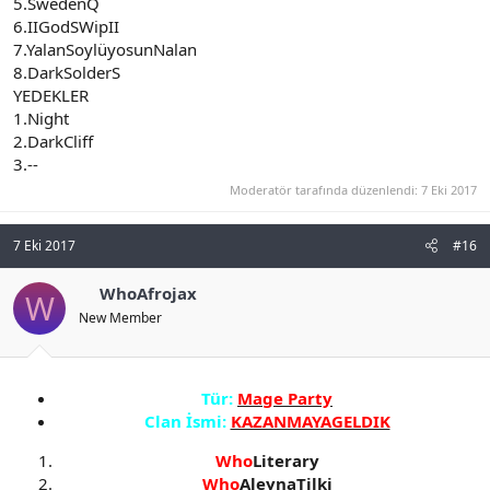
5.SwedenQ
6.IIGodSWipII
7.YalanSoylüyosunNalan
8.DarkSolderS
YEDEKLER
1.Night
2.DarkCliff
3.--
Moderatör tarafında düzenlendi:
7 Eki 2017
7 Eki 2017
#16
WhoAfrojax
W
New Member
Tür:
Mage Party
Clan İsmi:
KAZANMAYAGELDIK
Who
Literary
Who
AleynaTilki