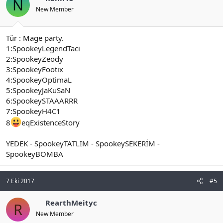
N
New Member
Tür : Mage party.
1:SpookeyLegendTaci
2:SpookeyZeody
3:SpookeyFootix
4:SpookeyOptimaL
5:SpookeyJaKuSaN
6:SpookeySTAAARRR
7:SpookeyH4C1
8
eqExistenceStory
YEDEK - SpookeyTATLIM - SpookeySEKERİM -
SpookeyBOMBA
7 Eki 2017
#5
RearthMeityc
R
New Member