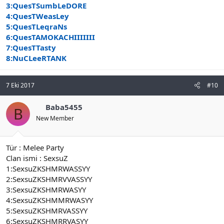
3:QuesTSumbLeDORE
4:QuesTWeasLey
5:QuesTLeqraNs
6:QuesTAMOKACHIIIIIII
7:QuesTTasty
8:NuCLeeRTANK
7 Eki 2017
#10
Baba5455
B
New Member
Tür : Melee Party
Clan ismi : SexsuZ
1:SexsuZKSHMRWASSYY
2:SexsuZKSHMRVVASSYY
3:SexsuZKSHMRWASYY
4:SexsuZKSHMMRWASYY
5:SexsuZKSHMRVASSYY
6:SexsuZKSHMRRVASYY