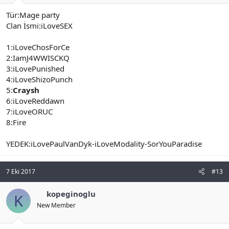
Tür:Mage party
Clan İsmi:iLoveSEX
1:iLoveChosForCe
2:IamJ4WWISCKQ
3:iLovePunished
4:iLoveShizoPunch
5:
Craysh
6:iLoveReddawn
7:iLoveORUC
8:Fire
YEDEK:iLovePaulVanDyk-iLoveModality-SorYouParadise
7 Eki 2017
#13
kopeginoglu
K
New Member