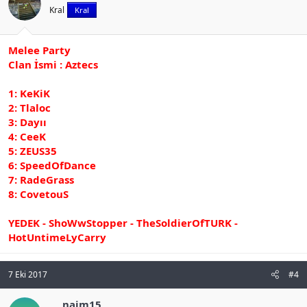
Kral
Kral
Melee Party
Clan İsmi : Aztecs
1: KeKiK
2: Tlaloc
3: Dayıı
4: CeeK
5: ZEUS35
6: SpeedOfDance
7: RadeGrass
8: CovetouS
YEDEK - ShoWwStopper - TheSoldierOfTURK -
HotUntimeLyCarry
7 Eki 2017
#4
naim15