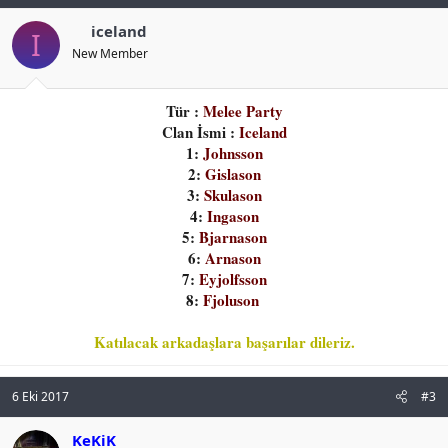
iceland
I
New Member
Tür :
Melee Party
Clan İsmi :
Iceland
1:
Johnsson
2:
Gislason
3:
Skulason
4:
Ingason
5:
Bjarnason
6:
Arnason
7:
Eyjolfsson
8:
Fjoluson
Katılacak arkadaşlara başarılar dileriz.
6 Eki 2017
#3
KeKiK