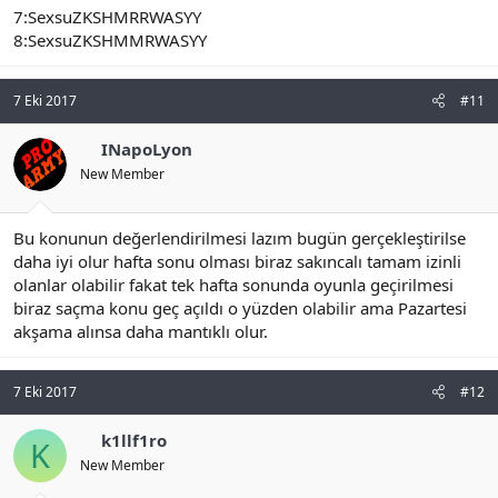
7:SexsuZKSHMRRWASYY
8:SexsuZKSHMMRWASYY
7 Eki 2017
#11
INapoLyon
New Member
Bu konunun değerlendirilmesi lazım bugün gerçekleştirilse
daha iyi olur hafta sonu olması biraz sakıncalı tamam izinli
olanlar olabilir fakat tek hafta sonunda oyunla geçirilmesi
biraz saçma konu geç açıldı o yüzden olabilir ama Pazartesi
akşama alınsa daha mantıklı olur.
7 Eki 2017
#12
k1llf1ro
K
New Member