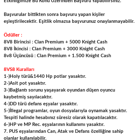
Etkinliğimize Bu Konu Üzerinden Başvuru Yapabilirsiniz.
Başvurular bittikten sonra başvuru yapan kişiler
eşleştirilecektir. Eşitlik olmazsa başvurunuz onaylanmayabilir.
Ödüller :
8V8 Birincisi : Clan Premium + 5000
Knight Cash
8V8 İkincisi : Clan Premium + 3000
Knight Cash
8v8 Üçüncüsü : Clan Premium + 1.500
Knight Cash
8VS8 Kuralları
1-)Holy türü&1440 Hp potlar yasaktır.
2-)Asit pot yasaktır.
3-)Bağlantı sorunu yaşayarak oyundan düşen oyuncu
kaybetmiş sayılacaktır.
4-)DD türü defans eşyalar yasaktır.
5-)İllegal programlar, oyun dosyalarıyla oynamak yasaktır.
Tespiti halinde hesabınız süresiz olarak kapatılacaktır.
6-)HP ve MP Rec. eşyalarının kullanımı yasaktır.
7. PUS eşyalarından Can, Atak ve Defans özelliğine sahip
olanlar kullanılabilir.