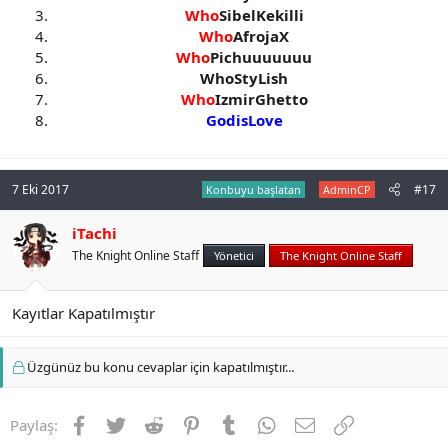
Who
SibelKekilli
Who
AfrojaX
Who
Pichuuuuuuu
WhoStyLish
Who
IzmirGhetto
GodisLove
7 Eki 2017
#17
Konbuyu başlatan
AdminCP
iTachi
The Knight Online Staff
Yönetici
The Knight Online Staff
Kayıtlar Kapatılmıştır
Üzgünüz bu konu cevaplar için kapatılmıştır...
Facebook
Twitter
Reddit
Pinterest
Tumblr
WhatsApp
E-posta
Link
Paylaş: