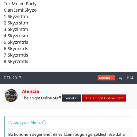
Tür:Melee Party
Clan İsmi:Skyzo
1 Skyzsrltm
2 Skyzrsltm
3 Skyzlrstm
4 Skyztrlsm
5 Skyzmtrls
6 Skymztrls
7 Skyzrmtls
8 Skyrzmtls
7 Eki 2017
#14
AdminCP
Alencia
The Knight Online Staff
Yönetici
The Knight Online Staff
INapoLyon' Alıntı:
Bu konunun değerlendirilmesi lazım bugün gerçekleştirilse daha