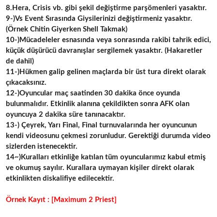
8.Hera, Crisis vb. gibi şekil değiştirme parşömenleri yasaktır.
9-)Vs Event Sırasında Giysilerinizi değiştirmeniz yasaktır.
(Örnek Chitin Giyerken Shell Takmak)
10-)Mücadeleler esnasında veya sonrasında rakibi tahrik edici,
küçük düşürücü davranışlar sergilemek yasaktır. (Hakaretler
de dahil)
11-)Hükmen galip gelinen maçlarda bir üst tura direkt olarak
çıkacaksınız.
12-)Oyuncular maç saatinden 30 dakika önce oyunda
bulunmalıdır. Etkinlik alanına çekildikten sonra AFK olan
oyuncuya 2 dakika süre tanınacaktır.
13-) Çeyrek, Yarı Final, Final turnuvalarında her oyuncunun
kendi videosunu çekmesi zorunludur. Gerektiği durumda video
sizlerden istenecektir.
14~)Kuralları etkinliğe katılan tüm oyuncularımız kabul etmiş
ve okumuş sayılır. Kurallara uymayan kişiler direkt olarak
etkinlikten diskalifiye edilecektir.
Örnek Kayıt : [Maximum 2 Priest]