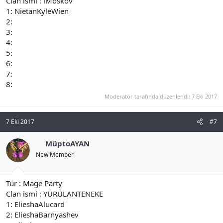
Clan ismi : iMoskov
1: NietanKyleWien
2:
3:
4:
5:
6:
7:
8:
Moderatör tarafında düzenlendi:
7 Eki 2017
7 Eki 2017
#7
MüptoAYAN
New Member
Tür : Mage Party
Clan ismi : YÜRÜLANTENEKE
1: ElieshaAlucard
2: ElieshaBarnyashev