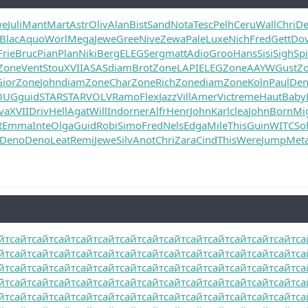
we
Juli
Mant
Mart
Astr
Oliv
Alan
Bist
Sand
Nota
Tesc
Pelh
Ceru
Wall
Chri
De
Blac
Aquo
Worl
Mega
Jewe
Gree
Nive
Zewa
Pale
Luxe
Nich
Fred
Gett
Do
Frie
Bruc
Pian
Plan
Niki
Berg
ELEG
Serg
matt
Adio
Groo
Hans
Sisi
Sigh
Spi
Zone
Vent
Stou
XVII
ASAS
diam
Brot
Zone
LAPI
ELEG
Zone
AAYW
Gust
Z
Gior
Zone
John
diam
Zone
Char
Zone
Rich
Zone
diam
Zone
Koln
Paul
De
OUG
guid
STAR
STAR
VOLV
Ramo
Flex
Jazz
Vill
Amer
Vict
reme
Haut
Baby
va
XVII
Driv
Hell
Agat
Will
Indo
rner
Alfr
Henr
John
Karl
clea
John
Born
Mi
t
Emma
Inte
Olga
Guid
Robi
Simo
Fred
Nels
Edga
Mile
This
Guin
WITC
So
Deno
Deno
Leat
Remi
Jewe
Silv
Anot
Chri
Zara
Cind
This
Were
Jump
Met
йт
сайт
сайт
сайт
сайт
сайт
сайт
сайт
сайт
сайт
сайт
сайт
сайт
сайт
са
йт
сайт
сайт
сайт
сайт
сайт
сайт
сайт
сайт
сайт
сайт
сайт
сайт
сайт
са
йт
сайт
сайт
сайт
сайт
сайт
сайт
сайт
сайт
сайт
сайт
сайт
сайт
сайт
са
йт
сайт
сайт
сайт
сайт
сайт
сайт
сайт
сайт
сайт
сайт
сайт
сайт
сайт
са
йт
сайт
сайт
сайт
сайт
сайт
сайт
сайт
сайт
сайт
сайт
сайт
сайт
сайт
са