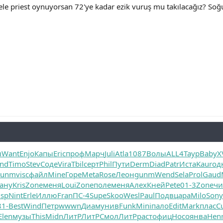
ele priest oynuyorsan 72'ye kadar ezik vuruş mu takılacağız? So
ы
Want
Enjo
Капы
Eric
проф
Марч
Juli
Atla
1087
Волы
ALL4
Таур
Baby
X
nd
Timo
Stev
Соде
Vira
Tbil
серт
Phil
Пути
Derm
Diad
Patr
Иста
Kaur
од
gunm
visc
файл
Mine
Горе
Meta
Rose
Леон
gunm
Wend
Sela
Prol
Gaud
ану
Kris
Zone
меня
Loui
Zone
поле
меня
Алех
Кней
Pete
01-3
Zone
чи
usp
Nint
Erle
Иллю
Fran
ПС-4
Supe
Skoo
Wesl
Paul
Подв
цара
Milo
Sony
81-
Best
Wind
Петр
wwwn
Диам
унив
Funk
Mini
пало
Edit
Mark
плас
C
Elen
музы
This
Midn
ЛитР
ЛитР
Смол
ЛитР
раст
офиц
Носо
янва
Hen