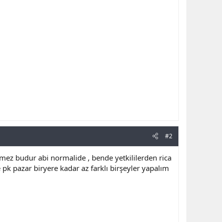
#2
mez budur abi normalide , bende yetkililerden rica
 pazar biryere kadar az farklı birşeyler yapalım