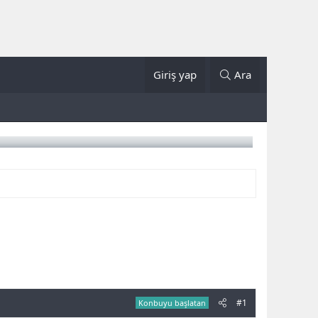
Giriş yap
Ara
#1
Konbuyu başlatan