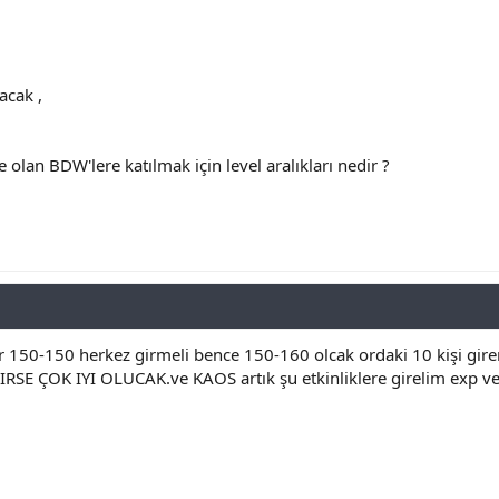
acak ,
 olan BDW'lere katılmak için level aralıkları nedir ?
r 150-150 herkez girmeli bence 150-160 olcak ordaki 10 kişi gire
 ÇOK IYI OLUCAK.ve KAOS artık şu etkinliklere girelim exp ve pk