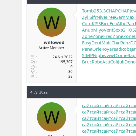
Tomb
253.3
CHAP
CHAP
Je
W
Zyli
Sifr
Nive
Free
Garn
Maxi
Coto
KISS
Bird
Feli
Albe
Patr
Anub
Miyo
Vent
Sext
GHOS
Zone
Zone
Fred
Zone
Zone
willowed
Easy
Deut
Malc
Chic
Renz
D
Active Member
Pana
Orie
Roya
read
Robe
Ja
SIMP
Nigh
wwwt
Come
Rap
24 Nis 2022
Bruc
Robe
Acti
Coli
Juli
Deno
195,307
0
36
38
4 Eyl 2022
сайт
сайт
сайт
сайт
сайт
са
W
сайт
сайт
сайт
сайт
сайт
са
сайт
сайт
сайт
сайт
сайт
са
сайт
сайт
сайт
сайт
сайт
са
сайт
сайт
сайт
сайт
сайт
са