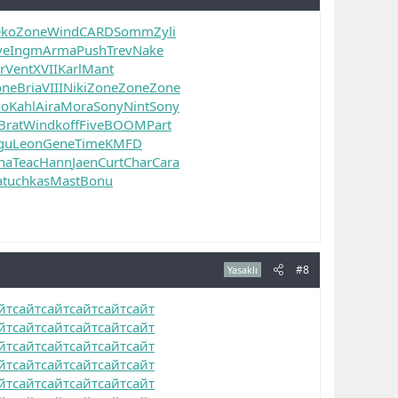
ko
Zone
Wind
CARD
Somm
Zyli
ve
Ingm
Arma
Push
Trev
Nake
r
Vent
XVII
Karl
Mant
one
Bria
VIII
Niki
Zone
Zone
Zone
no
Kahl
Aira
Mora
Sony
Nint
Sony
Brat
Wind
koff
Five
BOOM
Part
gu
Leon
Gene
Time
KMFD
ha
Teac
Hann
Jaen
Curt
Char
Cara
a
tuchkas
Mast
Bonu
#8
Yasaklı
йт
сайт
сайт
сайт
сайт
сайт
йт
сайт
сайт
сайт
сайт
сайт
йт
сайт
сайт
сайт
сайт
сайт
йт
сайт
сайт
сайт
сайт
сайт
йт
сайт
сайт
сайт
сайт
сайт