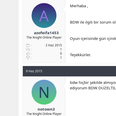
b
ı
Merhaba ,
A
a
ç
ş
t
l
a
BDW ile ilgili bir sorum ol
a
r
t
i
a
h
azofeifa1453
n
i
The Knight Online Player
Oyun içerisinde gün içinde
2 Haz 2015
1
0
Teşekkürler.
1
9 Haz 2015
bdw hiçbir şekilde almıyo
N
ediyorum BDW DÜZELTILIRSE
notown3
The Knight Online Player