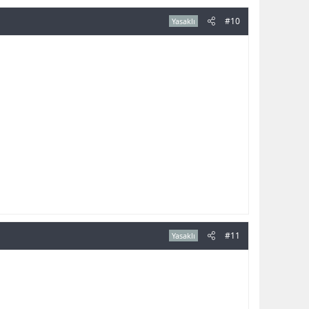
#10
Yasaklı
#11
Yasaklı