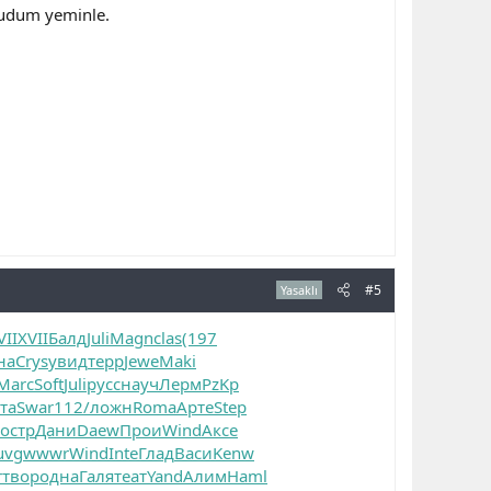
ğudum yeminle.
#5
Yasaklı
VII
XVII
Балд
Juli
Magn
clas
(197
на
Crys
увид
терр
Jewe
Maki
Marc
Soft
Juli
русс
науч
Лерм
PzKp
та
Swar
112/
ложн
Roma
Арте
Step
остр
Дани
Daew
Прои
Wind
Аксе
uvg
wwwr
Wind
Inte
Глад
Васи
Kenw
r
твор
одна
Галя
теат
Yand
Алим
Haml