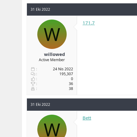
31 Eki 2022
171.7
W
willowed
Active Member
24 Nis 2022
195,307
0
36
38
31 Eki 2022
Bett
W