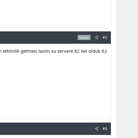
#3
Yasaklı
 etklinlik gelmesi lazım su servere 82 lwl olduk 62
#4