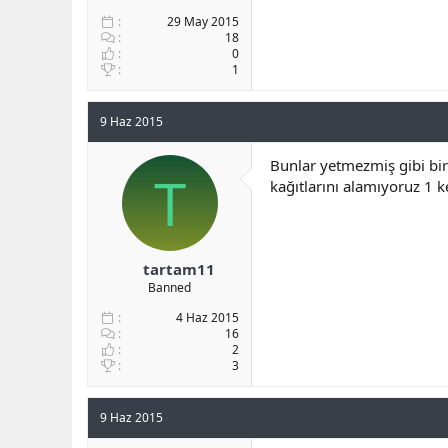
29 May 2015
18
0
1
9 Haz 2015
Bunlar yetmezmiş gibi bir
T
kağıtlarını alamıyoruz 1 
tartam11
Banned
4 Haz 2015
16
2
3
9 Haz 2015