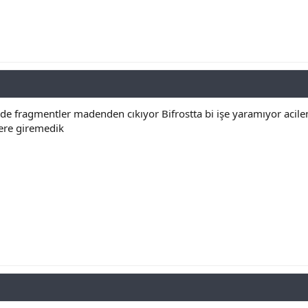
de fragmentler madenden cıkıyor Bifrostta bi işe yaramıyor acilen
kere giremedik