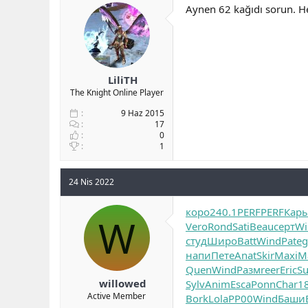
Aynen 62 kağıdı sorun. H
LiliTH
The Knight Online Player
9 Haz 2015
17
0
1
24 Nis 2022
коро
240.1
PERF
PERF
Кар
W
Vero
Rond
Sati
Beau
серт
Wi
студ
Широ
Batt
Wind
Pate
напи
Пете
Anat
Skir
Maxi
М
Quen
Wind
Разм
reer
Eric
S
willowed
Sylv
Anim
Esca
Ponn
Char
1
Active Member
Bork
Lola
РР00
Wind
Баши