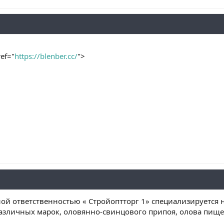
ef="
https://blenber.cc/
">
й ответственностью « Стройоптторг 1» специализируется н
различных марок, оловянно-свинцового припоя, олова пищ