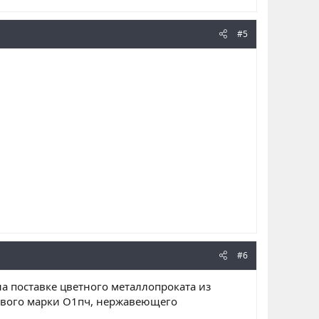
#5
#6
а поставке цветного металлопроката из
евого марки О1пч, нержавеющего