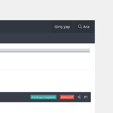
Giriş yap
Ara
#1
Konbuyu başlatan
AdminCP