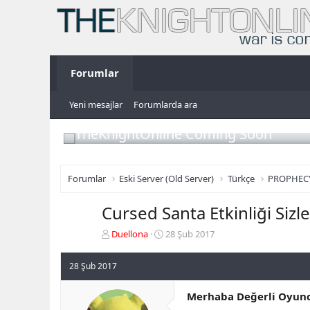
Forumlar
Yeni mesajlar
Forumlarda ara
TheKnightOnline Coming Soon
Forumlar
Eski Server (Old Server)
Türkçe
PROPHEC
Cursed Santa Etkinliği Siz
K
B
Duellona
28 Şub 2017
o
a
n
ş
28 Şub 2017
b
l
u
a
Merhaba Değerli Oyunc
y
n
u
g