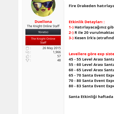
b
ı
Fire Drakeden hatırlay
a
ç
ş
t
l
a
Duellona
Etkinlik Detayları :
a
r
The Knight Online Staff
1-)
Hatırlayacağınız gi
t
i
a
h
2-)
R ile 20 vurulmaktad
Yönetici
n
i
3-)
Kesen Irk'a (etrafı
The Knight Online
Staff
26 May 2015
1,966
Levellere göre exp sist
57
45 - 55 Level Arası San
48
55 - 60 Level Arası San
60 - 65 Level Arası San
65 - 70 Santa Event Exp
70 - 80 Santa Event Exp
80 - 83 Santa Event Exp
Santa Etkinliği haftada