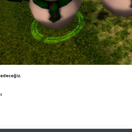
edeceğiz.
ı