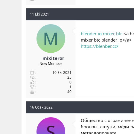
11 Eki 2021
M
blender io mixer btc
<a hr
mixer btc blender io</a>
https://blenber.cc/
mixiteror
New Member
10 Eki 2021
25
0
1
40
16 Ocak 2022
Общество с ограниченно
S
бронзы, латуни, меди 
металлопроката.