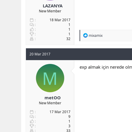
LAZANYA
New Member
18 Mar 2017
1
1
1
R
mixamix
32
e
a
c
t
20 Mar 2017
i
o
exp almak için nerede olm
n
M
s
:
metOO
New Member
17 Mar 2017
9
1
3
33