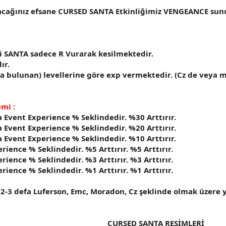
acağınız efsane CURSED SANTA Etkinliğimiz VENGEANCE sunucu
bi SANTA sadece R Vurarak kesilmektedir.
ır.
nda bulunan) levellerine göre exp vermektedir. (Cz de veya
emi :
ta Event Experience % Seklindedir. %30 Arttırır.
ta Event Experience % Seklindedir. %20 Arttırır.
ta Event Experience % Seklindedir. %10 Arttırır.
erience % Seklindedir. %5 Arttırır.
%5 Arttırır.
erience % Seklindedir. %3 Arttırır.
%3 Arttırır.
erience % Seklindedir. %1 Arttırır.
%1 Arttırır.
 2-3 defa Luferson, Emc, Moradon, Cz şeklinde olmak üzere y
CURSED SANTA RESİMLERİ