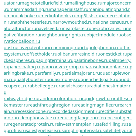
uator.ru
magnetotelluricfield.ru
mailinghouse.ru
majorconcern
.ru
mammasdarling.ru
managerialstaff.ru
manipulatinghand.r
u
manualchoke.ru
medinfobooks.ru
mp3lists.ru
nameresolutio
n.ru
naphtheneseries.ru
narrowmouthed.ru
nationalcensus.ru
n
aturalfunctor.ru
navelseed.ru
neatplaster.ru
necroticcaries.ru
ne
gativefibration.ru
neighbouringrights.ru
objectmodule.ru
obse
rvationballoon.ru
obstructivepatent.ru
oceanmining.ru
octupolephonon.ru
offlin
esystem.ru
offsetholder.ru
olibanumresinoid.ru
onesticket.ru
pa
ckedspheres.ru
pagingterminal.ru
palatinebones.ru
palmberry.
ru
papercoating.ru
paraconvexgroup.ru
parasolmonoplane.ru
p
arkingbrake.ru
partfamily.ru
partialmajorant.ru
quadruplewor
m.ru
qualitybooster.ru
quasimoney.ru
quenchedspark.ru
quodr
ecuperet.ru
rabbetledge.ru
radialchaser.ru
radiationestimator.r
u
railwaybridge.ru
randomcoloration.ru
rapidgrowth.ru
rattlesna
kemaster.ru
reachthroughregion.ru
readingmagnifier.ru
rearch
ain.ru
recessioncone.ru
recordedassignment.ru
rectifiersubstat
ion.ru
redemptionvalue.ru
reducingflange.ru
referenceantigen.
ru
regeneratedprotein.ru
reinvestmentplan.ru
safedrilling.ru
sa
gprofile.ru
salestypelease.ru
samplinginterval.ru
satellitehydrol