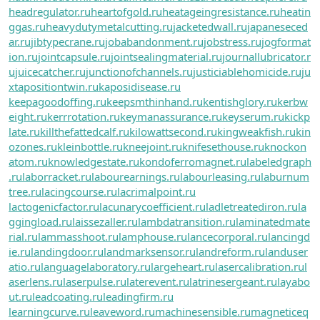
headregulator.ru
heartofgold.ru
heatageingresistance.ru
heatin
ggas.ru
heavydutymetalcutting.ru
jacketedwall.ru
japaneseced
ar.ru
jibtypecrane.ru
jobabandonment.ru
jobstress.ru
jogformat
ion.ru
jointcapsule.ru
jointsealingmaterial.ru
journallubricator.r
u
juicecatcher.ru
junctionofchannels.ru
justiciablehomicide.ru
ju
xtapositiontwin.ru
kaposidisease.ru
keepagoodoffing.ru
keepsmthinhand.ru
kentishglory.ru
kerbw
eight.ru
kerrrotation.ru
keymanassurance.ru
keyserum.ru
kickp
late.ru
killthefattedcalf.ru
kilowattsecond.ru
kingweakfish.ru
kin
ozones.ru
kleinbottle.ru
kneejoint.ru
knifesethouse.ru
knockon
atom.ru
knowledgestate.ru
kondoferromagnet.ru
labeledgraph
.ru
laborracket.ru
labourearnings.ru
labourleasing.ru
laburnum
tree.ru
lacingcourse.ru
lacrimalpoint.ru
lactogenicfactor.ru
lacunarycoefficient.ru
ladletreatediron.ru
la
ggingload.ru
laissezaller.ru
lambdatransition.ru
laminatedmate
rial.ru
lammasshoot.ru
lamphouse.ru
lancecorporal.ru
lancingd
ie.ru
landingdoor.ru
landmarksensor.ru
landreform.ru
landuser
atio.ru
languagelaboratory.ru
largeheart.ru
lasercalibration.ru
l
aserlens.ru
laserpulse.ru
laterevent.ru
latrinesergeant.ru
layabo
ut.ru
leadcoating.ru
leadingfirm.ru
learningcurve.ru
leaveword.ru
machinesensible.ru
magneticeq