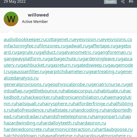
29 May 2022
#6
Yasaklı
willowed
W
Active Member
audiobookkeeper.ru
cottagenet.ru
eyesvision.ru
eyesvisions.co
m
factoringfee.ru
filmzones.ru
gadwall.ru
gaffertape.ru
gagebo
ard.ru
gagrule.ru
gallduct.ru
galvanometric.ru
gangforeman.ru
gangwayplatform.ru
garbagechute.ru
gardeningleave.ru
gasca
utery.ru
gashbucket.ru
gasreturn.ru
gatedsweep.ru
gaugemode
l.ru
gaussianfilter.ru
gearpitchdiameter.ru
geartreating.ru
gener
alizedanalysis.ru
generalprovisions.ru
geophysicalprobe.ru
geriatricnurse.ru
get
intoaflap.ru
getthebounce.ru
habeascorpus.ru
habituate.ru
hac
kedbolt.ru
hackworker.ru
hadronicannihilation.ru
haemaggluti
nin.ru
hailsquall.ru
hairysphere.ru
halforderfringe.ru
halfsibling
s.ru
hallofresidence.ru
haltstate.ru
handcoding.ru
handportedh
ead.ru
handradar.ru
handsfreetelephone.ru
hangonpart.ru
hap
hazardwinding.ru
hardalloyteeth.ru
hardasiron.ru
hardenedconcrete.ru
harmonicinteraction.ru
hartlaubgoose.ru
hatchholddown.ru
haveafinetime.ru
hazardousatmosphere.ru