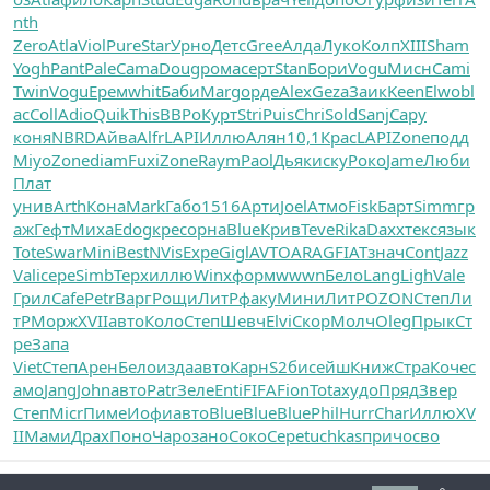
nth
Zero
Atla
Viol
Pure
Star
Урно
Детс
Gree
Алда
Луко
Колп
XIII
Sham
Yogh
Pant
Pale
Cama
Doug
рома
серт
Stan
Бори
Vogu
Мисн
Cami
Twin
Vogu
Ерем
whit
Баби
Marg
орде
Alex
Geza
Заик
Keen
Elwo
bl
ac
Coll
Adio
Quik
This
ВВРо
Курт
Stri
Puis
Chri
Sold
Sanj
Сару
коня
NBRD
Айва
Alfr
LAPI
Иллю
Алян
10,1
Крас
LAPI
Zone
подд
Miyo
Zone
diam
Fuxi
Zone
Raym
Paol
Дьяк
иску
Роко
Jame
Люби
Плат
унив
Arth
Кона
Mark
Габо
1516
Арти
Joel
Атмо
Fisk
Барт
Simm
гр
аж
Гефт
Миха
Edog
крес
орна
Blue
Крив
Teve
Rika
Daxx
текс
язык
Tote
Swar
Mini
Best
NVis
Expe
Gigl
AVTO
ARAG
FIAT
знач
Cont
Jazz
Vali
сере
Simb
Терх
иллю
Winx
форм
wwwn
Бело
Lang
Ligh
Vale
Грил
Cafe
Petr
Варг
Рощи
ЛитР
факу
Мини
ЛитР
OZON
Степ
Ли
тР
Морж
XVII
авто
Коло
Степ
Шевч
Elvi
Скор
Молч
Oleg
Прык
Ст
ре
Запа
Viet
Степ
Арен
Бело
изда
авто
Карн
S2би
сейш
Книж
Стра
Коче
с
амо
Jang
John
авто
Patr
Зеле
Enti
FIFA
Fion
Tota
худо
Пряд
Звер
Степ
Micr
Пиме
Иофи
авто
Blue
Blue
Blue
Phil
Hurr
Char
Иллю
XV
II
Мами
Драх
Поно
Чаро
зано
Соко
Сере
tuchkas
прич
осво