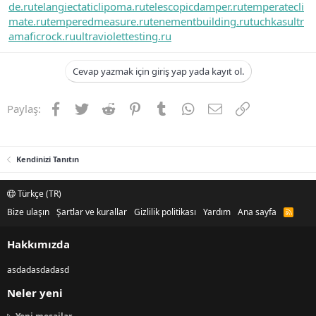
de.ru
telangiectaticlipoma.ru
telescopicdamper.ru
temperatecli
mate.ru
temperedmeasure.ru
tenementbuilding.ru
tuchkas
ultr
amaficrock.ru
ultraviolettesting.ru
Cevap yazmak için giriş yap yada kayıt ol.
Facebook
Twitter
Reddit
Pinterest
Tumblr
WhatsApp
E-posta
Link
Paylaş:
Kendinizi Tanıtın
Türkçe (TR)
Bize ulaşın
Şartlar ve kurallar
Gizlilik politikası
Yardım
Ana sayfa
R
S
S
Hakkımızda
asdadasdadasd
Neler yeni