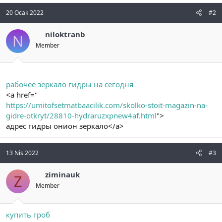
n
i
20 Ocak 2022
#2
niloktranb
N
Member
рабочее зеркало гидры на сегодня
<a href="
https://umitofsetmatbaacilik.com/skolko-stoit-magazin-na-
gidre-otkryt/28810-hydraruzxpnew4af.html
">
адрес гидры онион зеркало</a>
13 Nis 2022
#3
ziminauk
Z
Member
купить гроб