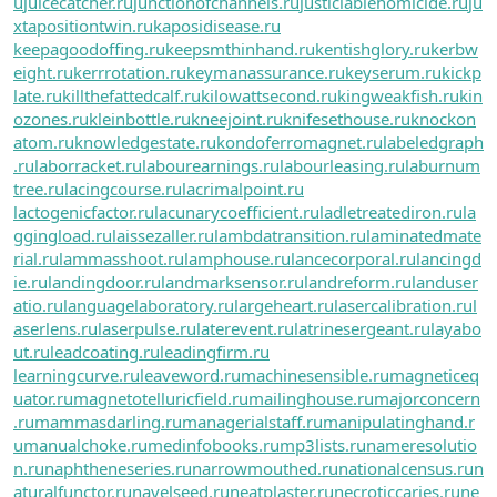
u
juicecatcher.ru
junctionofchannels.ru
justiciablehomicide.ru
ju
xtapositiontwin.ru
kaposidisease.ru
keepagoodoffing.ru
keepsmthinhand.ru
kentishglory.ru
kerbw
eight.ru
kerrrotation.ru
keymanassurance.ru
keyserum.ru
kickp
late.ru
killthefattedcalf.ru
kilowattsecond.ru
kingweakfish.ru
kin
ozones.ru
kleinbottle.ru
kneejoint.ru
knifesethouse.ru
knockon
atom.ru
knowledgestate.ru
kondoferromagnet.ru
labeledgraph
.ru
laborracket.ru
labourearnings.ru
labourleasing.ru
laburnum
tree.ru
lacingcourse.ru
lacrimalpoint.ru
lactogenicfactor.ru
lacunarycoefficient.ru
ladletreatediron.ru
la
ggingload.ru
laissezaller.ru
lambdatransition.ru
laminatedmate
rial.ru
lammasshoot.ru
lamphouse.ru
lancecorporal.ru
lancingd
ie.ru
landingdoor.ru
landmarksensor.ru
landreform.ru
landuser
atio.ru
languagelaboratory.ru
largeheart.ru
lasercalibration.ru
l
aserlens.ru
laserpulse.ru
laterevent.ru
latrinesergeant.ru
layabo
ut.ru
leadcoating.ru
leadingfirm.ru
learningcurve.ru
leaveword.ru
machinesensible.ru
magneticeq
uator.ru
magnetotelluricfield.ru
mailinghouse.ru
majorconcern
.ru
mammasdarling.ru
managerialstaff.ru
manipulatinghand.r
u
manualchoke.ru
medinfobooks.ru
mp3lists.ru
nameresolutio
n.ru
naphtheneseries.ru
narrowmouthed.ru
nationalcensus.ru
n
aturalfunctor.ru
navelseed.ru
neatplaster.ru
necroticcaries.ru
ne