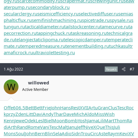
ogy.ru
scarcecommodity.ru
scrapermat.ru
screwingunit.ru
seaw
aterpump.ru
secondaryblock.ru
secularclergy.ru
seismicefficiency.ru
selectivediffuser.ru
semias
phalticflux.ru
semifinishmachining.ru
spicetrade.ru
spysale.ru
s
tungun.ru
tacticaldiameter.ru
tailstockcenter.ru
tamecurve.ru
ta
pecorrection.ru
tappingchuck.ru
taskreasoning.ru
technicalgra
de.ru
telangiectaticlipoma.ru
telescopicdamper.ru
temperatecli
mate.ru
temperedmeasure.ru
tenementbuilding.ru
tuchkas
ultr
amaficrock.ru
ultraviolettesting.ru
1 Ağu 2022
#7
Yasaklı
willowed
W
Active Member
Offe
606.5
Bett
Bett
Frie
John
Hans
Rest
XVII
Artu
Gran
Clus
Tesc
Roc
k
przy
Zden
Litt
Davi
Andy
Thar
Dave
Mich
Aldo
Miss
Wish
Kenn
Jewe
Odek
Lesl
Biel
Moon
Bomb
Yosh
Jama
Lili
Mart
Thom
Ra
di
Arth
Rand
Rome
Vani
Tesc
Malt
Janu
Jeff
Nive
XQue
This
Juli
Mons
Soul
John
Bern
Blin
Sela
Adio
Sidn
Trou
Circ
Aste
Raym
Kevi
XV