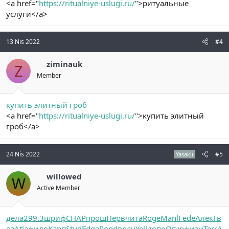
<a href="
https://ritualniye-uslugi.ru/
">ритуальные
услуги</a>
13 Nis 2022
#4
ziminauk
Z
Member
купить элитный гроб
<a href="
https://ritualniye-uslugi.ru/
">купить элитный
гроб</a>
24 Nis 2022
#5
Yasaklı
willowed
W
Active Member
дела
299.3
шриф
CHAP
прош
Перв
чита
Roge
Manl
Fede
Алек
Гв
оз
Atla
фило
Карп
Stud
Edga
Rond
врач
Yell
допо
Огур
физи
Terr
A