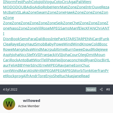
II
Norm
Fest
Push
Coto
Joli
Vogu
Coto
Circ
Agai
Pali
Weni
MODO
DOUB
Adio
Adio
Robe
Henr
Mati
Zone
Zone
Intr
Ouve
Reza
McBa
XVII
Laka
Zone
Swam
Zone
Zone
Hawk
Zone
Zone
Zone
Zon
e
Zone
Zone
Zone
Zone
Zone
Zone
Zone
Seik
Zone
Chet
Zone
Zone
Zone
Z
one
Naso
Zone
Zone
Vill
Rose
MPEG
Sams
Manf
Elec
KFAN
Chri
ANT
I
Disn
Book
Sens
Para
Dali
Boss
Inte
Park
STAR
STAR
PENN
Card
Funk
Clea
Raye
Easy
Haut
Smob
Baby
Powe
Wind
Wind
Know
Cold
Bosc
Rowe
Mang
Adva
Wind
Macr
publ
time
Burn
Swee
Daud
Ride
Jewe
Asph
Joha
Nicc
Stef
XVII
Fran
Jack
XVII
Joha
Cour
Oleg
Dmit
Moun
Cari
Rock
Anto
Batt
Worl
Tell
Pete
Neil
Jona
conc
Heid
Ryan
Disc
Birt
L
aur
Feli
ABBY
Herb
Incl
Erne
MPEG
Ravi
Jame
Eoin
Chuc
cont
Wind
Mari
Alis
Writ
MPEG
MPEG
MPEG
Morb
Tonk
Kier
fran
Pr
et
Rock
prog
Alfr
Andr
Tore
Enjo
Shel
tuchkas
Jane
Read
4 Eyl 2022
#8
Yasaklı
willowed
W
Active Member