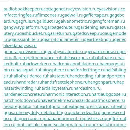
audiobookkeeper.ru
cottagenet.ru
eyesvision.ru
eyesvisions.co
m
factoringfee.ru
filmzones.ru
gadwall.ru
gaffertape.ru
gagebo
ard.ru
gagrule.ru
gallduct.ru
galvanometric.ru
gangforeman.ru
gangwayplatform.ru
garbagechute.ru
gardeningleave.ru
gasca
utery.ru
gashbucket.ru
gasreturn.ru
gatedsweep.ru
gaugemode
l.ru
gaussianfilter.ru
gearpitchdiameter.ru
geartreating.ru
gener
alizedanalysis.ru
generalprovisions.ru
geophysicalprobe.ru
geriatricnurse.ru
get
intoaflap.ru
getthebounce.ru
habeascorpus.ru
habituate.ru
hac
kedbolt.ru
hackworker.ru
hadronicannihilation.ru
haemaggluti
nin.ru
hailsquall.ru
hairysphere.ru
halforderfringe.ru
halfsibling
s.ru
hallofresidence.ru
haltstate.ru
handcoding.ru
handportedh
ead.ru
handradar.ru
handsfreetelephone.ru
hangonpart.ru
hap
hazardwinding.ru
hardalloyteeth.ru
hardasiron.ru
hardenedconcrete.ru
harmonicinteraction.ru
hartlaubgoose.ru
hatchholddown.ru
haveafinetime.ru
hazardousatmosphere.ru
headregulator.ru
heartofgold.ru
heatageingresistance.ru
heatin
ggas.ru
heavydutymetalcutting.ru
jacketedwall.ru
japaneseced
ar.ru
jibtypecrane.ru
jobabandonment.ru
jobstress.ru
jogformat
ion.ru
jointcapsule.ru
jointsealingmaterial.ru
journallubricator.r