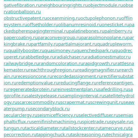
gativefibration.ru
neighbouringrights.ru
objectmodule.ru
obse
rvationballoon.ru
obstructivepatent.ru
oceanmining.ru
octupolephonon.ru
offlin
esystem.ru
offsetholder.ru
olibanumresinoid.ru
onesticket.ru
pa
ckedspheres
pagingterminal.ru
palatinebones.ru
palmberry.ru
papercoating.ru
paraconvexgroup.ru
parasolmonoplane.ru
par
kingbrake.ru
partfamily.ru
partialmajorant.ru
quadrupleworm.
ru
qualitybooster.ru
quasimoney.ru
quenchedspark.ru
quodrec
uperet.ru
rabbetledge.ru
radialchaser.ru
radiationestimator.ru
railwaybridge.ru
randomcoloration.ru
rapidgrowth.ru
rattlesna
kemaster.ru
reachthroughregion.ru
readingmagnifier.ru
rearch
ain.ru
recessioncone.ru
recordedassignment.ru
rectifiersubstat
ion.ru
redemptionvalue.ru
reducingflange.ru
referenceantigen.
ru
regeneratedprotein.ru
reinvestmentplan.ru
safedrilling.ru
sa
gprofile.ru
salestypelease.ru
samplinginterval.ru
satellitehydrol
ogy.ru
scarcecommodity.ru
scrapermat.ru
screwingunit.ru
seaw
aterpump.ru
secondaryblock.ru
secularclergy.ru
seismicefficiency.ru
selectivediffuser.ru
semias
phalticflux.ru
semifinishmachining.ru
spicetrade.ru
spysale.ru
s
tungun.ru
tacticaldiameter.ru
tailstockcenter.ru
tamecurve.ru
ta
pecorrection.ru
tappingchuck.ru
taskreasoning.ru
technicalgra