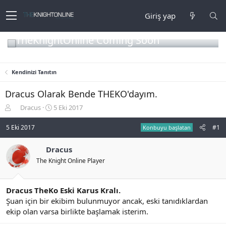
Giriş yap
TheKnightOnline Coming Soon
Kendinizi Tanıtın
Dracus Olarak Bende THEKO'dayım.
K
B
Dracus
5 Eki 2017
o
a
n
ş
5 Eki 2017
#1
Konbuyu başlatan
b
l
u
a
Dracus
y
n
The Knight Online Player
u
g
b
ı
a
ç
ş
t
Dracus TheKo Eski Karus Kralı.
l
a
Şuan için bir ekibim bulunmuyor ancak, eski tanıdıklardan
a
r
ekip olan varsa birlikte başlamak isterim.
t
i
a
h