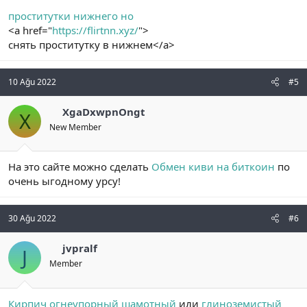
проститутки нижнего но
<a href="
https://flirtnn.xyz/
">
снять проститутку в нижнем</a>
10 Ağu 2022
#5
XgaDxwpnOngt
X
New Member
На это сайте можно сделать
Обмен киви на биткоин
по
очень ыгодному урсу!
30 Ağu 2022
#6
jvpralf
J
Member
Кирпич огнеупорный шамотный
или
глиноземистый