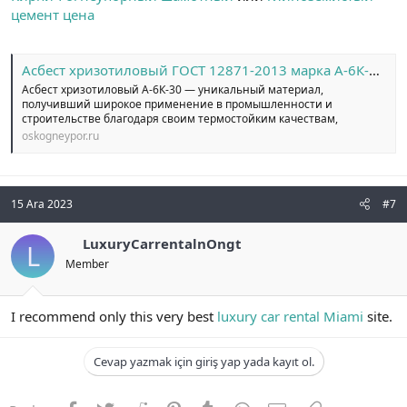
цемент цена
Асбест хризотиловый ГОСТ 12871-2013 марка А-6К-30 ТУ 5721-003-005-29-994-2010 - ОСК | Асбест хризотиловый. Купить асбест хризотиловый ГОСТ 12871-2013 по выгодной цене
Асбест хризотиловый А-6К-30 — уникальный материал,
получивший широкое применение в промышленности и
строительстве благодаря своим термостойким качествам,
oskogneypor.ru
15 Ara 2023
#7
LuxuryCarrentalnOngt
L
Member
I recommend only this very best
luxury car rental Miami
site.
Cevap yazmak için giriş yap yada kayıt ol.