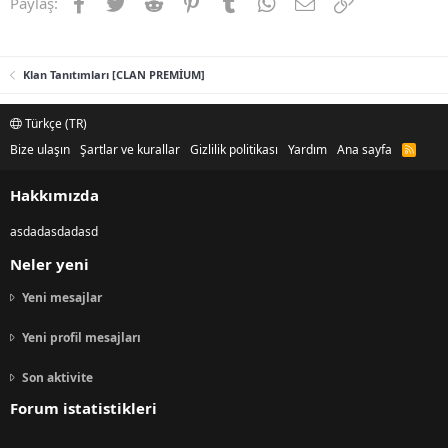
Facebook
Twitter
Reddit
Pinterest
Tumblr
WhatsApp
E-posta
Link
Paylaş:
Klan Tanıtımları [CLAN PREMİUM]
Türkçe (TR)
Bize ulaşın
Şartlar ve kurallar
Gizlilik politikası
Yardım
Ana sayfa
R
S
S
Hakkımızda
asdadasdadasd
Neler yeni
Yeni mesajlar
Yeni profil mesajları
Son aktivite
Forum istatistikleri