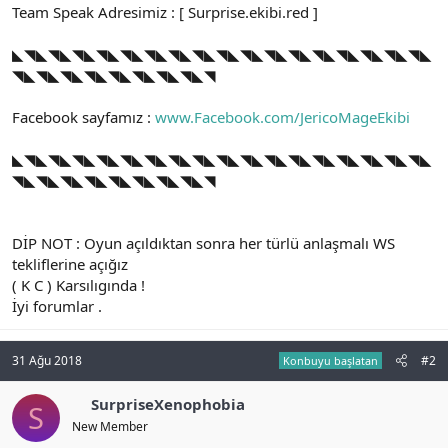
Team Speak Adresimiz : [ Surprise.ekibi.red ]
◣◥◣◥◣◥◣◥◣◥◣◥◣◥◣◥◣◥◣◥◣◥◣◥◣◥◣◥◣◥◣◥◣◥◣
◥◣◥◣◥◣◥◣◥◣◥◣◥◣◥◣◥
Facebook sayfamız :
www.Facebook.com/JericoMageEkibi
◣◥◣◥◣◥◣◥◣◥◣◥◣◥◣◥◣◥◣◥◣◥◣◥◣◥◣◥◣◥◣◥◣◥◣
◥◣◥◣◥◣◥◣◥◣◥◣◥◣◥◣◥
DİP NOT : Oyun açıldıktan sonra her türlü anlaşmalı WS
tekliflerine açığız
( K C ) Karsılıgında !
İyi forumlar .
31 Ağu 2018
#2
Konbuyu başlatan
SurpriseXenophobia
S
New Member