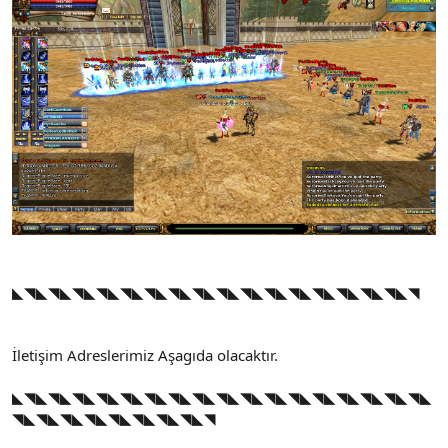
◣◥◣◥◣◥◣◥◣◥◣◥◣◥◣◥◣◥◣◥◣◥◣◥◣◥◣◥◣◥◣◥◣◥
İletişim Adreslerimiz Aşagıda olacaktır.
◣◥◣◥◣◥◣◥◣◥◣◥◣◥◣◥◣◥◣◥◣◥◣◥◣◥◣◥◣◥◣◥◣◥◣
◥◣◥◣◥◣◥◣◥◣◥◣◥◣◥◣◥