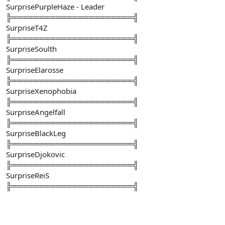
SurprisePurpleHaze - Leader
n
i
╠══════════════════════╣
SurpriseT4Z
╠══════════════════════╣
SurpriseSoulth
╠══════════════════════╣
SurpriseElarosse
╠══════════════════════╣
SurpriseXenophobia
╠══════════════════════╣
SurpriseAngelfall
╠══════════════════════╣
SurpriseBlackLeg
╠══════════════════════╣
SurpriseDjokovic
╠══════════════════════╣
SurpriseReiS
╠══════════════════════╣