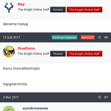
Rey
The Knight Online Staff
Yönetici
The Knight Online Staff
deneme mesaj
12 Şub 2017
#6
Konbuyu başlatan
AdminCP
Duellona
The Knight Online Staff
Yönetici
The Knight Online Staff
Konu Güncellenmiştir.
Saygılarımızla.
3 Mar 2017
#7
sunshinewow