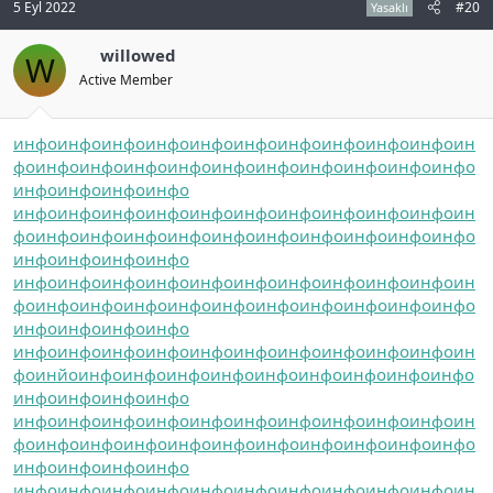
5 Eyl 2022
#20
Yasaklı
willowed
W
Active Member
инфо
инфо
инфо
инфо
инфо
инфо
инфо
инфо
инфо
инфо
ин
фо
инфо
инфо
инфо
инфо
инфо
инфо
инфо
инфо
инфо
инфо
инфо
инфо
инфо
инфо
инфо
инфо
инфо
инфо
инфо
инфо
инфо
инфо
инфо
инфо
ин
фо
инфо
инфо
инфо
инфо
инфо
инфо
инфо
инфо
инфо
инфо
инфо
инфо
инфо
инфо
инфо
инфо
инфо
инфо
инфо
инфо
инфо
инфо
инфо
инфо
ин
фо
инфо
инфо
инфо
инфо
инфо
инфо
инфо
инфо
инфо
инфо
инфо
инфо
инфо
инфо
инфо
инфо
инфо
инфо
инфо
инфо
инфо
инфо
инфо
инфо
ин
фо
инйо
инфо
инфо
инфо
инфо
инфо
инфо
инфо
инфо
инфо
инфо
инфо
инфо
инфо
инфо
инфо
инфо
инфо
инфо
инфо
инфо
инфо
инфо
инфо
ин
фо
инфо
инфо
инфо
инфо
инфо
инфо
инфо
инфо
инфо
инфо
инфо
инфо
инфо
инфо
инфо
инфо
инфо
инфо
инфо
инфо
инфо
инфо
инфо
инфо
ин