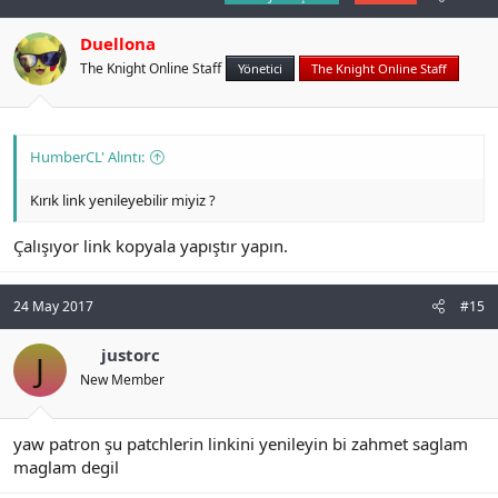
Duellona
The Knight Online Staff
Yönetici
The Knight Online Staff
HumberCL' Alıntı:
Kırık link yenileyebilir miyiz ?
Çalışıyor link kopyala yapıştır yapın.
24 May 2017
#15
justorc
J
New Member
yaw patron şu patchlerin linkini yenileyin bi zahmet saglam
maglam degil