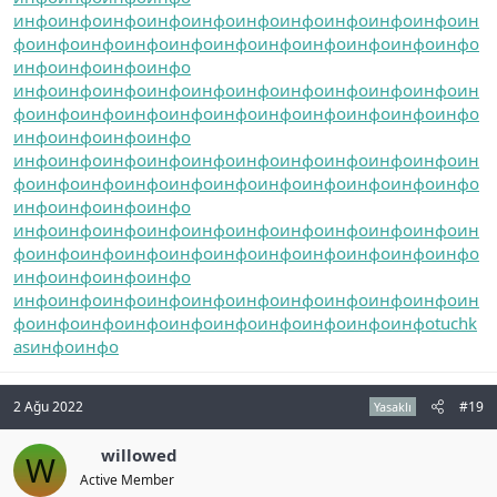
инфо
инфо
инфо
инфо
инфо
инфо
инфо
инфо
инфо
инфо
ин
фо
инфо
инфо
инфо
инфо
инфо
инфо
инфо
инфо
инфо
инфо
инфо
инфо
инфо
инфо
инфо
инфо
инфо
инфо
инфо
инфо
инфо
инфо
инфо
инфо
ин
фо
инфо
инфо
инфо
инфо
инфо
инфо
инфо
инфо
инфо
инфо
инфо
инфо
инфо
инфо
инфо
инфо
инфо
инфо
инфо
инфо
инфо
инфо
инфо
инфо
ин
фо
инфо
инфо
инфо
инфо
инфо
инфо
инфо
инфо
инфо
инфо
инфо
инфо
инфо
инфо
инфо
инфо
инфо
инфо
инфо
инфо
инфо
инфо
инфо
инфо
ин
фо
инфо
инфо
инфо
инфо
инфо
инфо
инфо
инфо
инфо
инфо
инфо
инфо
инфо
инфо
инфо
инфо
инфо
инфо
инфо
инфо
инфо
инфо
инфо
инфо
ин
фо
инфо
инфо
инфо
инфо
инфо
инфо
инфо
инфо
инфо
tuchk
as
инфо
инфо
2 Ağu 2022
#19
Yasaklı
willowed
W
Active Member