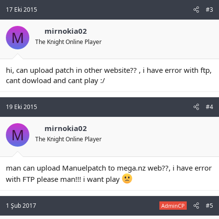
17 Eki 2015
#3
mirnokia02
M
The Knight Online Player
hi, can upload patch in other website?? , i have error with ftp,
cant dowload and cant play :/
19 Eki 2015
#4
mirnokia02
M
The Knight Online Player
man can upload Manuelpatch to mega.nz web??, i have error
with FTP please man!!! i want play
1 Şub 2017
#5
AdminCP