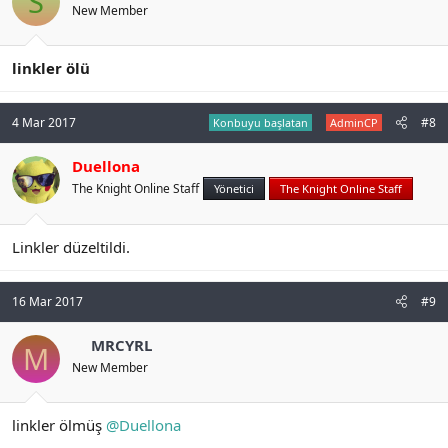
S
New Member
linkler ölü
4 Mar 2017
#8
Konbuyu başlatan
AdminCP
Duellona
The Knight Online Staff
Yönetici
The Knight Online Staff
Linkler düzeltildi.
16 Mar 2017
#9
MRCYRL
M
New Member
linkler ölmüş
@Duellona