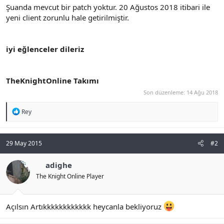
Şuanda mevcut bir patch yoktur. 20 Ağustos 2018 itibari ile
n
i
yeni client zorunlu hale getirilmiştir.
iyi eğlenceler dileriz
TheKnightOnline Takımı
Son düzenleme:
14 Ağu 2018
R
Rey
e
a
c
t
29 May 2015
#2
i
o
adighe
n
s
The Knight Online Player
:
Açılsın Artıkkkkkkkkkkkk heycanla bekliyoruz