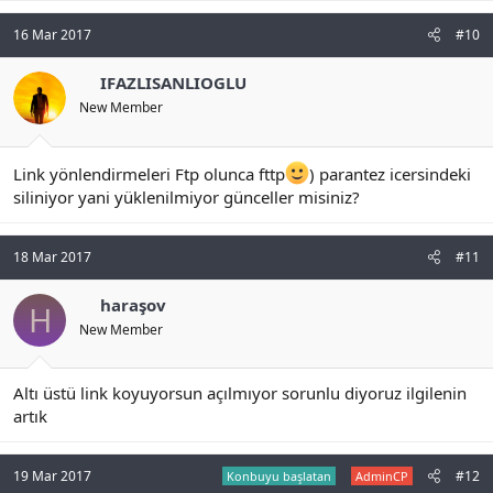
16 Mar 2017
#10
IFAZLISANLIOGLU
New Member
Link yönlendirmeleri Ftp olunca fttp
) parantez icersindeki
siliniyor yani yüklenilmiyor günceller misiniz?
18 Mar 2017
#11
haraşov
H
New Member
Altı üstü link koyuyorsun açılmıyor sorunlu diyoruz ilgilenin
artık
19 Mar 2017
#12
Konbuyu başlatan
AdminCP