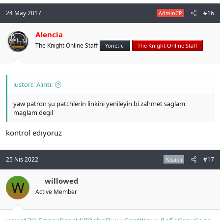
24 May 2017
#16
AdminCP
Alencia
The Knight Online Staff
Yönetici
The Knight Online Staff
justorc' Alıntı:
yaw patron şu patchlerin linkini yenileyin bi zahmet saglam
maglam degil
kontrol edıyoruz
25 Nis 2022
#17
Yasaklı
willowed
W
Active Member