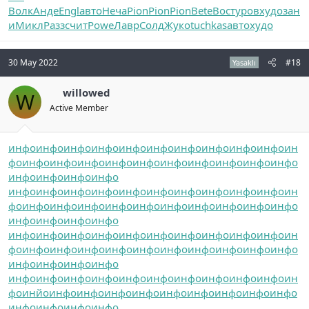
Волк
Анде
Engl
авто
Неча
Pion
Pion
Pion
Bete
Вост
уров
худо
зан
и
Микл
Разз
счит
Powe
Лавр
Солд
Жуко
tuchkas
авто
худо
30 May 2022
#18
Yasaklı
willowed
W
Active Member
инфо
инфо
инфо
инфо
инфо
инфо
инфо
инфо
инфо
инфо
ин
фо
инфо
инфо
инфо
инфо
инфо
инфо
инфо
инфо
инфо
инфо
инфо
инфо
инфо
инфо
инфо
инфо
инфо
инфо
инфо
инфо
инфо
инфо
инфо
инфо
ин
фо
инфо
инфо
инфо
инфо
инфо
инфо
инфо
инфо
инфо
инфо
инфо
инфо
инфо
инфо
инфо
инфо
инфо
инфо
инфо
инфо
инфо
инфо
инфо
инфо
ин
фо
инфо
инфо
инфо
инфо
инфо
инфо
инфо
инфо
инфо
инфо
инфо
инфо
инфо
инфо
инфо
инфо
инфо
инфо
инфо
инфо
инфо
инфо
инфо
инфо
ин
фо
инйо
инфо
инфо
инфо
инфо
инфо
инфо
инфо
инфо
инфо
инфо
инфо
инфо
инфо