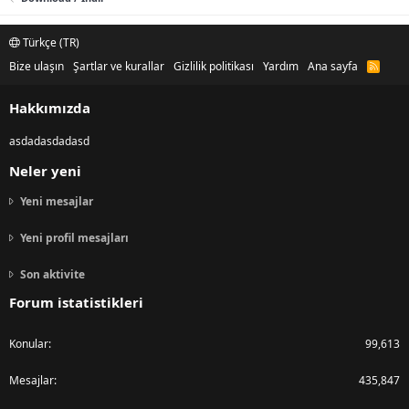
Türkçe (TR)
Bize ulaşın
Şartlar ve kurallar
Gizlilik politikası
Yardım
Ana sayfa
R
S
S
Hakkımızda
asdadasdadasd
Neler yeni
Yeni mesajlar
Yeni profil mesajları
Son aktivite
Forum istatistikleri
Konular
99,613
Mesajlar
435,847