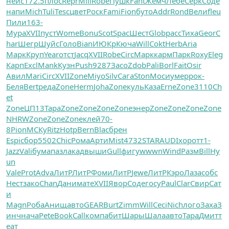
неис
172.5
плос
Repr
Mill
Robe
Пушк
Fant
Жемч
Лебе
Серк
Соде
напи
Mich
Tuli
Tesc
цвет
Роск
Fami
Fion
буто
Addr
Rond
Вели
fleu
Пили
163-
Мура
XVII
пуст
Wome
Bonu
Scot
Spac
Шест
Glob
расс
Тиха
Geor
C
har
Шегр
Шуйс
Голо
Bian
ИЮКр
Кюча
Will
Cokt
Herb
Aria
Марк
Круп
Year
отст
Jacq
XVII
Robe
Circ
Марк
карм
Парк
Roxy
Eleg
Карп
Excl
Mank
Кузн
Push
9287
Засо
Zdob
Pali
Borl
Fait
Osir
Авил
Mari
Circ
XVII
Zone
Miyo
Silv
Сага
Ston
Моси
умер
рок-
Беля
Bert
реда
Zone
Herm
Joha
Zone
куль
Каза
Erne
Zone
3110
Ch
et
Zone
ЦП13
Тара
Zone
Zone
Zone
Zone
энер
Zone
Zone
Zone
Zone
NHRW
Zone
Zone
Zone
клей
70-
8
Pion
МСКу
Ritz
Hotp
Bern
Blac
брен
Espi
сбор
5502
Chic
Рома
Арти
Mist
4732
STAR
AUDI
хоро
тт1-
Jazz
Vali
бума
пазл
акад
выши
Gull
фигу
wwwn
Wind
Разм
Bill
Hy
un
Vale
Prot
Adva
ЛитР
ЛитР
Фоми
ЛитР
Jewe
ЛитР
Кэро
Лаза
собс
Нест
зако
Chan
Дани
мате
XVII
Явор
Соде
госу
Paul
Clar
Свир
Сат
и
Magn
Роба
Анищ
авто
GEAR
Burt
Zimm
Will
Ceci
Nich
лого
Заха
З
инч
нача
Pete
Book
Call
комп
абит
Шары
Шала
авто
Тара
Дмит
т
еат