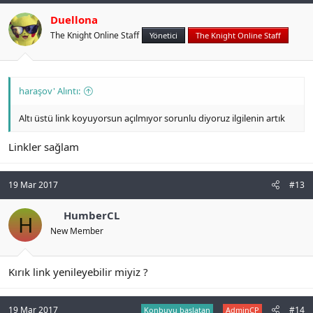
Duellona
The Knight Online Staff
Yönetici
The Knight Online Staff
haraşov' Alıntı:
Altı üstü link koyuyorsun açılmıyor sorunlu diyoruz ilgilenin artık
Linkler sağlam
19 Mar 2017
#13
HumberCL
H
New Member
Kırık link yenileyebilir miyiz ?
19 Mar 2017
#14
Konbuyu başlatan
AdminCP