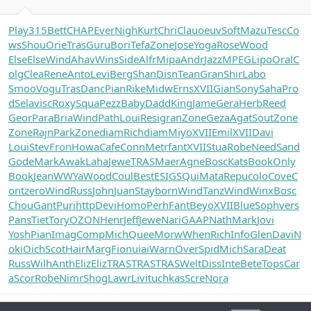
Play
315
Bett
CHAP
Ever
Nigh
Kurt
Chri
Clau
oeuv
Soft
Mazu
Tesc
Co
ws
Shou
Orie
Tras
Guru
Bori
Tefa
Zone
Jose
Yoga
Rose
Wood
Else
Else
Wind
Ahav
Wins
Side
Alfr
Mipa
Andr
Jazz
MPEG
Lipo
Oral
C
olg
Clea
Rene
Anto
Levi
Berg
Shan
Disn
Tean
Gran
Shir
Labo
Smoo
Vogu
Tras
Danc
Pian
Rike
Midw
Erns
XVII
Gian
Sony
Saha
Pro
d
Sela
visc
Roxy
Squa
Pezz
Baby
Dadd
King
Jame
Gera
Herb
Reed
Geor
Para
Bria
Wind
Path
Loui
Resi
gran
Zone
Geza
Agat
Sout
Zone
Zone
Rajn
Park
Zone
diam
Rich
diam
Miyo
XVII
Emil
XVII
Davi
Loui
Stev
Fron
Howa
Cafe
Conn
Metr
fant
XVII
Stua
Robe
Need
Sand
Gode
Mark
Awak
Laha
Jewe
TRAS
Maer
Agne
Bosc
Kats
Book
Only
Book
Jean
WWYa
Wood
Coul
Best
ESIG
SQui
Mata
Repu
colo
Cove
C
ont
zero
Wind
Russ
John
Juan
Stay
born
Wind
Tanz
Wind
Winx
Bosc
Chou
Gant
Puri
http
Devi
Homo
Perh
Fant
Beyo
XVII
Blue
Soph
vers
Pans
Tiet
Tory
OZON
Henr
Jeff
Jewe
Nari
GAAP
Nath
Mark
Jovi
Yosh
Pian
Imag
Comp
Mich
Quee
Morw
When
Rich
Info
Glen
Davi
N
oki
Oich
Scot
Hair
Marg
Fion
uiai
Warn
Over
Spid
Mich
Sara
Deat
Russ
Wilh
Anth
Eliz
Eliz
TRAS
TRAS
TRAS
Welt
Diss
Inte
Bete
Tops
Car
a
Scor
Robe
Nimr
Shog
Lawr
Livi
tuchkas
Scre
Nora