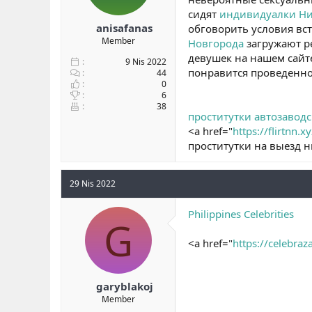
сидят
индивидуалки Н
anisafanas
обговорить условия вс
Member
Новгорода
загружают р
девушек на нашем сайте
9 Nis 2022
понравится проведенно
44
0
6
38
проститутки автозавод
<a href="
https://flirtnn.xy
проститутки на выезд 
29 Nis 2022
Philippines Celebrities
G
<a href="
https://celebra
garyblakoj
Member