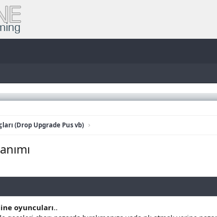
ları (Drop Upgrade Pus vb)
lanımı
ine oyuncuları
..