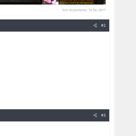
Son düzenleme:
16 Eki 2017
#2
#3