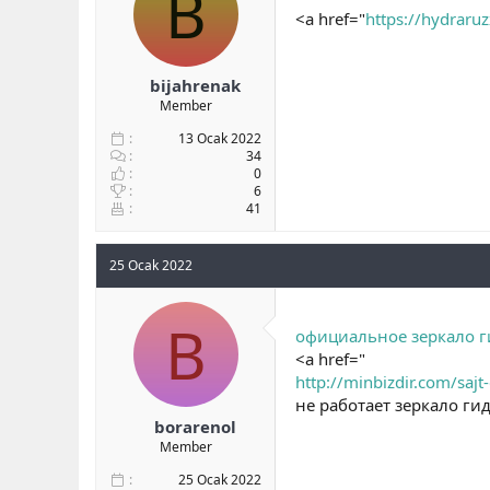
B
<a href="
https://hydraru
bijahrenak
Member
13 Ocak 2022
34
0
6
41
25 Ocak 2022
B
официальное зеркало 
<a href="
http://minbizdir.com/saj
не работает зеркало ги
borarenol
Member
25 Ocak 2022