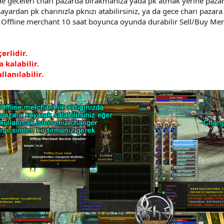
e geceleri charı pazarda bırakmanıza yada pk atmak yerine pazar
sayardan pk charınızla pknızı atabilirsiniz, ya da gece charı pazara
 Offline merchant 10 saat boyunca oyunda durabilir Sell/Buy Merch
erlidir.
 kalabilir.
lanılabilir.