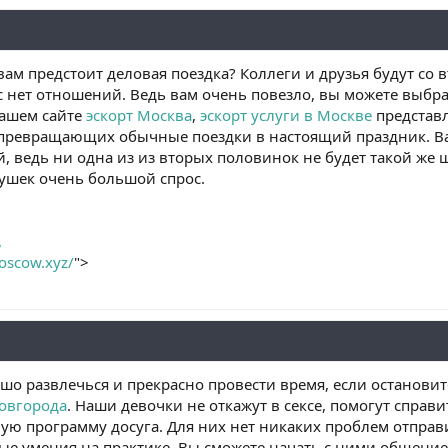
ам предстоит деловая поездка? Коллеги и друзья будут со
с нет отношений. Ведь вам очень повезло, вы можете выбр
нашем сайте
эскорт Москва
,
эскорт услуги в Москве
представл
превращающих обычные поездки в настоящий праздник. Ва
, ведь ни одна из из вторых половинок не будет такой же 
вушек очень большой спрос.
,
moscow.xyz/
">
шо развлечься и прекрасно провести время, если останови
овгорода
. Наши девочки не откажут в сексе, помогут справи
ю программу досуга. Для них нет никаких проблем отправит
ые умения на практике. Вы сможете начать с ними общение 