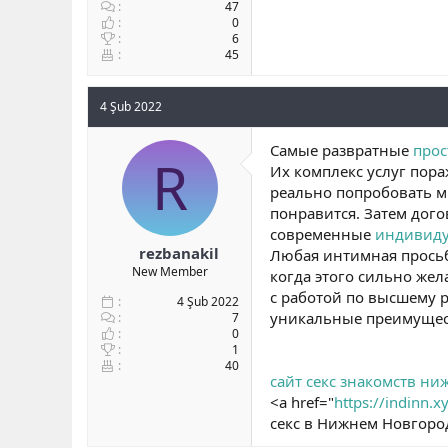
47
0
6
45
4 Şub 2022
Самые развратные
прос
R
Их комплекс услуг пор
реально попробовать мн
понравится. Затем дого
современные
индивиду
rezbanakil
Любая интимная просьба
New Member
когда этого сильно же
с работой по высшему 
4 Şub 2022
уникальные преимущес
7
0
1
40
сайт секс знакомств н
<a href="
https://indinn.x
секс в Нижнем Новгоро