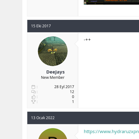
15 Eki 2017
-++
DeeJays
New Member
28 Eyl 2017
12
0
1
13 Ocak 2022
https://www.hydraruzxp