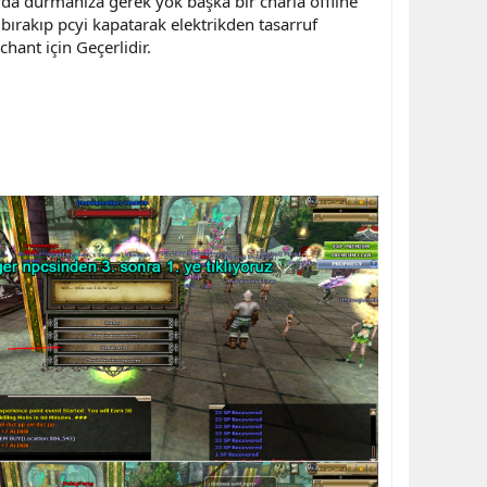
da durmanıza gerek yok başka bir charla offline
 bırakıp pcyi kapatarak elektrikden tasarruf
ant için Geçerlidir.