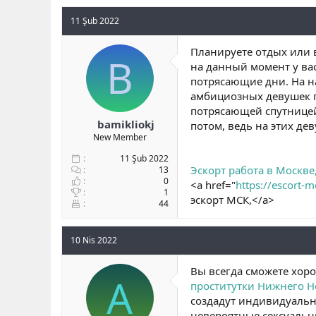
11 Şub 2022
Планируете отдых или в
B
на данный момент у ва
потрясающие дни. На 
амбициозных девушек 
потрясающей спутницей
bamikliokj
потом, ведь на этих де
New Member
11 Şub 2022
Эскорт работа в Москве
13
0
<a href="
https://escort-
1
эскорт МСК,</a>
44
10 Nis 2022
Вы всегда сможете хоро
A
проститутки Нижнего Н
создадут индивидуальну
невероятные сексуальн