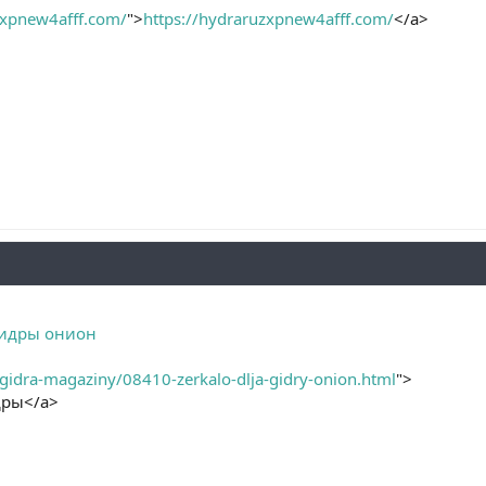
zxpnew4afff.com/
">
https://hydraruzxpnew4afff.com/
</a>
гидры онион
t-gidra-magaziny/08410-zerkalo-dlja-gidry-onion.html
">
дры</a>