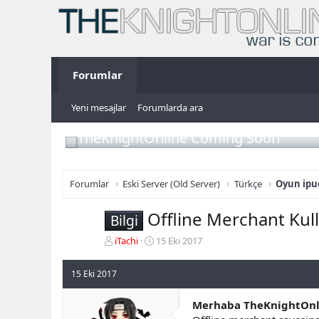
Forumlar
Yeni mesajlar
Forumlarda ara
TheKnightOnline Coming Soon
Forumlar
Eski Server (Old Server)
Türkçe
Oyun ipuç
Offline Merchant Kul
Bilgi
K
B
iTachi
15 Eki 2017
o
a
n
ş
15 Eki 2017
b
l
u
a
Merhaba TheKnightOnl
y
n
u
g