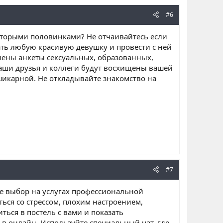
#6
 вторыми половинками? Не отчаивайтесь если
ать любую красивую девушку и провести с ней
ены анкеты сексуальных, образованных,
ши друзья и коллеги будут восхищены вашей
шикарной. Не откладывайте знакомство на
#7
те выбор на услугах профессиональной
ться со стрессом, плохим настроением,
ься в постель с вами и показать
в онлайн. Используйте специальный чат, где