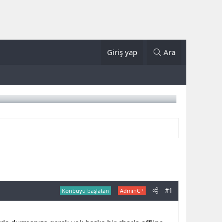
Giriş yap
Ara
#1
Konbuyu başlatan
AdminCP