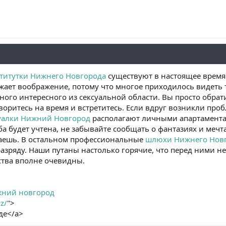
титутки Нижнего Новгорода
существуют в настоящее время 
ажает воображение, потому что многое приходилось видеть 
ого интересного из сексуальной области. Вы просто обрати
воритесь на время и встретитесь. Если вдруг возникли проб
алки Нижний Новгород
располагают личными апартамента
 будет учтена, не забывайте сообщать о фантазиях и мечта
лаешь. В остальном профессиональные
шлюхи Нижнего Нов
разряду. Наши путаны настолько горячие, что перед ними н
тва вполне очевидны.
ижний новгород
yz/
">
де</a>