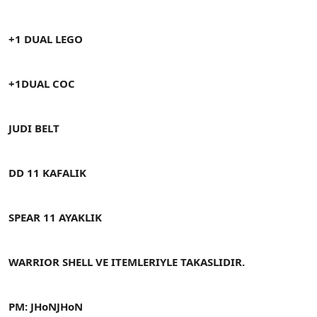
n
i
+1 DUAL LEGO
+1DUAL COC
JUDI BELT
DD 11 KAFALIK
SPEAR 11 AYAKLIK
WARRIOR SHELL VE ITEMLERIYLE TAKASLIDIR.
PM: JHoNJHoN