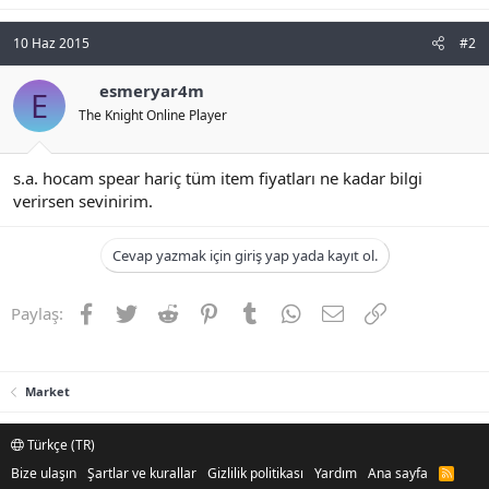
10 Haz 2015
#2
esmeryar4m
E
The Knight Online Player
s.a. hocam spear hariç tüm item fiyatları ne kadar bilgi
verirsen sevinirim.
Cevap yazmak için giriş yap yada kayıt ol.
Facebook
Twitter
Reddit
Pinterest
Tumblr
WhatsApp
E-posta
Link
Paylaş:
Market
Türkçe (TR)
Bize ulaşın
Şartlar ve kurallar
Gizlilik politikası
Yardım
Ana sayfa
R
S