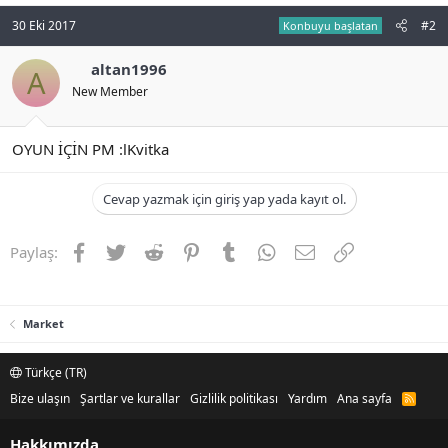
n
i
30 Eki 2017
#2
Konbuyu başlatan
altan1996
A
New Member
OYUN İÇİN PM :lKvitka
Cevap yazmak için giriş yap yada kayıt ol.
Facebook
Twitter
Reddit
Pinterest
Tumblr
WhatsApp
E-posta
Link
Paylaş:
Market
Türkçe (TR)
Bize ulaşın
Şartlar ve kurallar
Gizlilik politikası
Yardım
Ana sayfa
R
S
S
Hakkımızda