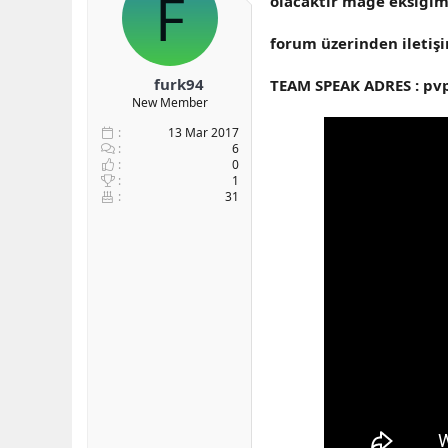
F
olacaktır mage eksigimi
b
ı
a
ç
forum üzerinden iletişi
ş
t
l
a
furk94
TEAM SPEAK ADRES : pv
a
r
New Member
t
i
a
h
13 Mar 2017
n
i
6
0
1
31