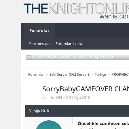
Forumlar
Yeni mesajlar
Forumlarda ara
TheKnightOnline Coming Soon
Forumlar
Eski Server (Old Server)
Türkçe
PROPHEC
SorryBabyGAMEOVER CLAN
K
B
furk94
31 Ağu 2018
o
a
n
ş
31 Ağu 2018
b
l
u
a
Öncelikle cümleten sel
y
n
u
g