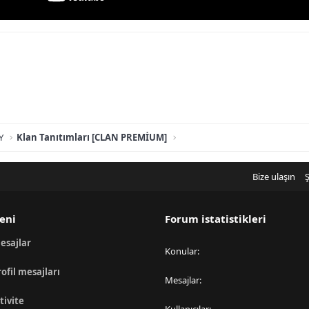
Y
Klan Tanıtımları [CLAN PREMİUM]
Bize ulaşın
Ş
eni
Forum istatistikleri
esajlar
Konular
rofil mesajları
Mesajlar
tivite