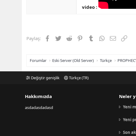
video :
Facebook
Twitter
Reddit
Pinterest
Tumblr
WhatsApp
E-posta
Link
Paylaş:
Forumlar
Eski Server (Old Server)
Türkçe
PROPHEC
Değiştir genişlik
Türkçe (TR)
Hakkımızda
Neler y
Yeni m
asdadasdadasd
Yeni p
Son ak