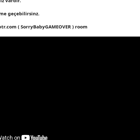
z vardır.
me geçebilirsinz.
ptr.com ( SorryBabyGAMEOVER ) room