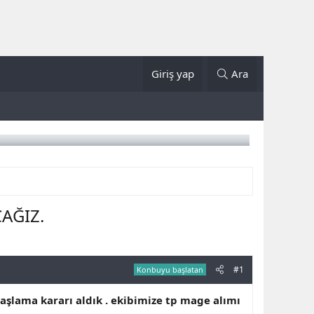
Giriş yap
Ara
AĞIZ.
#1
Konbuyu başlatan
lama kararı aldık . ekibimize tp mage alımı