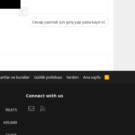
Cevap yazmak için giriş yap yada kayıt ol.
artlar ve kurallar
Gizlilik politikası
Yardım
Ana sayfa
R
S
S
Connect with us
Bize ulaşın
RSS
99,615
435,849