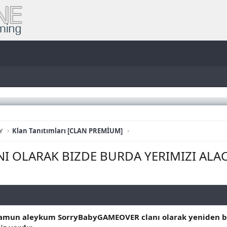
Y
Klan Tanıtımları [CLAN PREMİUM]
I OLARAK BIZDE BURDA YERIMIZI ALAC
amun aleykum SorryBabyGAMEOVER clanı olarak yeniden baş