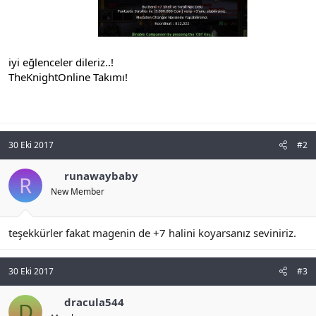
iyi eğlenceler dileriz..!
TheKnightOnline Takımı!
30 Eki 2017
#2
runawaybaby
R
New Member
teşekkürler fakat magenin de +7 halini koyarsanız seviniriz.
30 Eki 2017
#3
dracula544
D