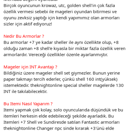
t
i
Birçok oyuncunun krowaz, utc, golden shell'in çok fazla
a
h
özellik vermesi sebebi ile mageleri oyundan bitirmesi ve
n
i
oyunu zevksiz yaptığı için kendi yapımımız olan armorları
sizler için aktif ediyoruz!
Nedir Bu Armorlar ?
Bu armorlar +7 ye kadar sheller ile aynı özellikte olup, +8
olduğu zaman +8 shell'e kıyasla bir miktar fazla özellik veren
armorlardır. Vereceği özellikler özenle ayarlanmıştır.
Mageler için INT Avantajı ?
Bildiğiniz üzere mageler shell set giymezler. Bunun yerine
paper takmayı tercih ederler, çünkü shell 160 int(yüksek)
istemektedir. theknightonline special sheller magelerde 130
INT ile takılabilecektir.
Bu Itemi Nasıl Yaparım ?
Itemi yapmak çok kolay, solo oyuncularıda düşündük ve bu
itemleri herkesin elde edebileceği şekilde ayarladık. Bu
Itemleri +7 Shell ve Sundiresde satılan Fantastic armorları
theknightonline Changer npc sinde kırarak +3'ünü elde