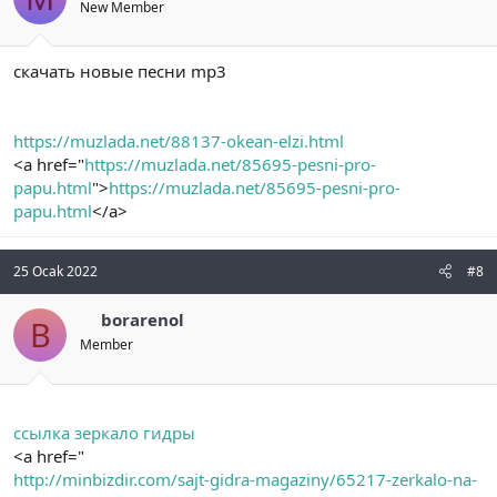
New Member
скачать новые песни mp3
https://muzlada.net/88137-okean-elzi.html
<a href="
https://muzlada.net/85695-pesni-pro-
papu.html
">
https://muzlada.net/85695-pesni-pro-
papu.html
</a>
25 Ocak 2022
#8
borarenol
B
Member
ссылка зеркало гидры
<a href="
http://minbizdir.com/sajt-gidra-magaziny/65217-zerkalo-na-