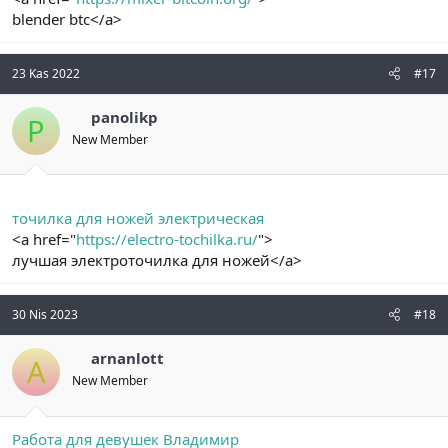
blender btc</a>
23 Kas 2022
#17
panolikp
P
New Member
точилка для ножей электрическая
<a href="
https://electro-tochilka.ru/
">
лучшая электроточилка для ножей</a>
30 Nis 2023
#18
arnanlott
A
New Member
Работа для девушек Владимир