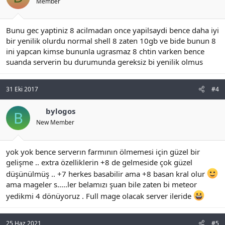
Member
Bunu gec yaptiniz 8 acilmadan once yapilsaydi bence daha iyi
bir yenilik olurdu normal shell 8 zaten 10gb ve bide bunun 8
ini yapcan kimse bununla ugrasmaz 8 chtin varken bence
suanda serverin bu durumunda gereksiz bi yenilik olmus
31 Eki 2017
#4
bylogos
B
New Member
yok yok bence serverın farmının ölmemesi için güzel bir
gelişme .. extra özelliklerin +8 de gelmeside çok güzel
düşünülmüş .. +7 herkes basabilir ama +8 basan kral olur
ama mageler s.....ler belamızı şuan bile zaten bi meteor
yedikmi 4 dönüyoruz . Full mage olacak server ileride
25 Haz 2021
#5