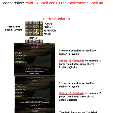
edebilrisiniz.
Yani +7 Shell ver +3 theknightonline Shell al!
Resimli anlatım