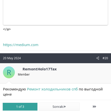
</a>
https://medium.com
20 May 2024
#20
RemontHolo17Tax
R
Member
Рекомендую
Ремонт холодильников спб
по выгодной
цене
Son
1 of 3
Sonraki