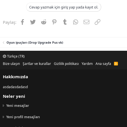
Cevap yazmak için giriş yap yada kayıt ol.
Facebook
Twitter
Reddit
Pinterest
Tumblr
WhatsApp
E-posta
Link
Paylaş:
Oyun ipuçları (Drop Upgrade Pus vb)
Türkçe (TR)
Bize ulaşın
Şartlar ve kurallar
Gizlilik politikası
Yardım
Ana sayfa
R
S
S
Hakkımızda
asdadasdadasd
Neler yeni
Yeni mesajlar
Yeni profil mesajları