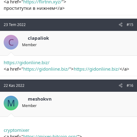
<a href="
https://flirtnn.xyz/
">
проститутки в нижнем</a>
23 Tem 2022
#15
clapaliok
C
Member
https://gidonliine.biz/
<a href="
https://gidonliine.biz/
">
https://gidonliine.biz/
</a>
22 Kas 2022
#16
meshokvn
M
Member
cryptomixer
<a href="
https://mixer-bitcoin.org/
">