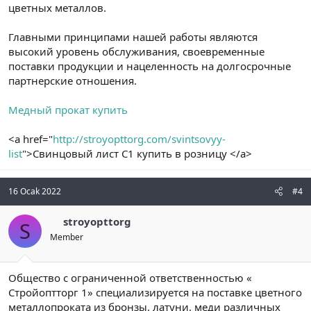
цветных металлов.
Главными принципами нашей работы являются
высокий уровень обслуживания, своевременные
поставки продукции и нацеленность на долгосрочные
партнерские отношения.
Медный прокат купить
<a href="
http://stroyopttorg.com/svintsovyy-
list
">Свинцовый лист С1 купить в розницу </a>
16 Ocak 2022
#4
stroyopttorg
S
Member
Общество с ограниченной ответственностью «
Стройоптторг 1» специализируется на поставке цветного
металлопроката из бронзы, латуни, меди различных