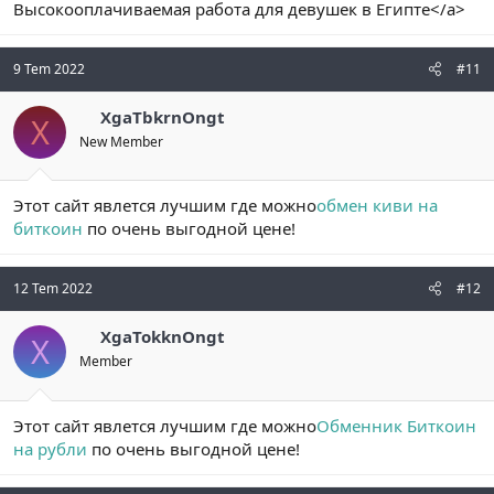
Высокооплачиваемая работа для девушек в Египте</a>
9 Tem 2022
#11
XgaTbkrnOngt
X
New Member
Этот сайт явлется лучшим где можно
обмен киви на
биткоин
по очень выгодной цене!
12 Tem 2022
#12
XgaTokknOngt
X
Member
Этот сайт явлется лучшим где можно
Обменник Биткоин
на рубли
по очень выгодной цене!