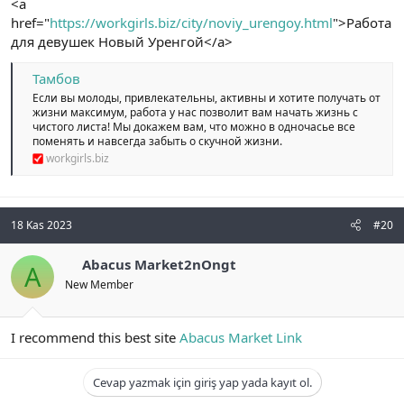
<a
href="
https://workgirls.biz/city/noviy_urengoy.html
">Работа
для девушек Новый Уренгой</a>
Тамбов
Если вы молоды, привлекательны, активны и хотите получать от
жизни максимум, работа у нас позволит вам начать жизнь с
чистого листа! Мы докажем вам, что можно в одночасье все
поменять и навсегда забыть о скучной жизни.
workgirls.biz
18 Kas 2023
#20
Abacus Market2nOngt
A
New Member
I recommend this best site
Abacus Market Link
Cevap yazmak için giriş yap yada kayıt ol.