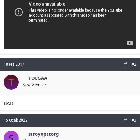
n
i
18 Nis 2017
#2
TOLGAA
T
New Member
BAD
15 Ocak 2022
#3
stroyopttorg
S