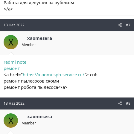
Работа для девушек за рубежом
</a>
13 Haz 2022
#7
xaomesera
X
Member
redmi note
ремонт
<a href="
https://xiaomi-spb-service.ru/
"> спб
ремонт пылесосов сяоми
ремонт робота пылесоса</a>
13 Haz 2022
#8
xaomesera
X
Member