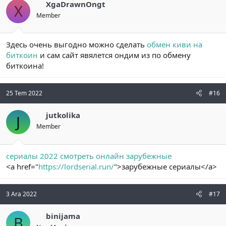
XgaDrawnOngt
X
Member
Здесь очень выгодно можно сделать
обмен киви на
биткоин
и сам сайт явялется ондим из по обмену
биткоина!
25 Tem 2022
#16
jutkolika
J
Member
сериалы 2022 смотреть онлайн зарубежные
<a href="
https://lordserial.run/
">зарубежные сериалы</a>
3 Ara 2022
#17
binijama
B