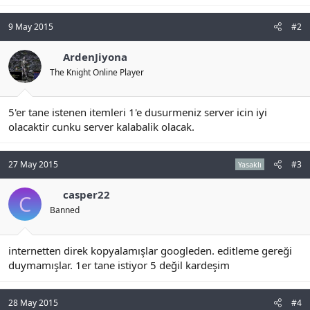
a
c
t
9 May 2015
#2
i
o
ArdenJiyona
n
s
The Knight Online Player
:
5'er tane istenen itemleri 1'e dusurmeniz server icin iyi
olacaktir cunku server kalabalik olacak.
27 May 2015
#3
Yasaklı
casper22
C
Banned
internetten direk kopyalamışlar googleden. editleme gereği
duymamışlar. 1er tane istiyor 5 değil kardeşim
28 May 2015
#4