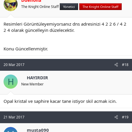
Duellona
The Knight Online Staff
Yönetici
The Knight Online Staff
Resimleri Görüntüleyemiyorsanız dns adresinizi 4 2 2 6 / 4 2
2 4 olarak güncelleyin düzelecektir.
Konu Güncellenmiştir.
20 Mar 2017
#18
HAYIRDIR
H
New Member
Opal kristal ve saphire kacar tane istiyor skil acmak icin.
21 Mar 2017
#19
musta090