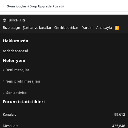
Oyun ipuçları (Drop Upgrade Pus vb)
Türkçe (TR)
Bize ulaşın
Şartlar ve kurallar
Gizlilik politikası
Yardım
Ana sayfa
R
S
S
Hakkımızda
asdadasdadasd
Neler yeni
Yeni mesajlar
Yeni profil mesajları
Son aktivite
Forum istatistikleri
Konular
99,612
Mesajlar
435,846