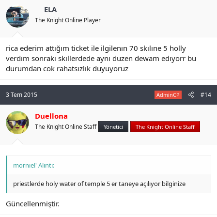
ELA
The Knight Online Player
rica ederim attığım ticket ile ilgilenın 70 skılıne 5 holly
verdım sonrakı skıllerdede aynı duzen dewam edıyorr bu
durumdan cok rahatsızlık duyuyoruz
3 Tem 2015
#14
AdminCP
Duellona
The Knight Online Staff
Yönetici
The Knight Online Staff
morniel' Alıntı:
priestlerde holy water of temple 5 er taneye açılıyor bilginize
Güncellenmiştir.