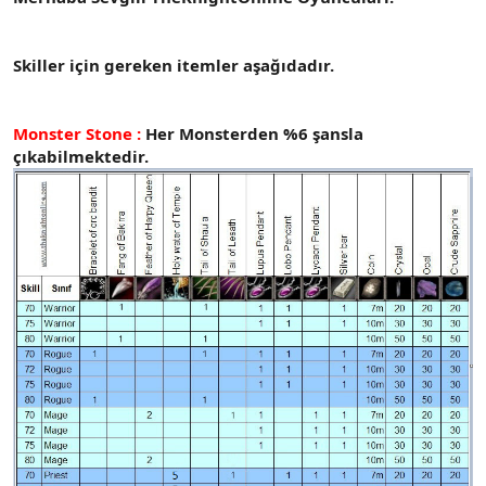
t
i
a
h
n
i
Skiller için gereken itemler aşağıdadır.
Monster Stone :
Her Monsterden %6 şansla
çıkabilmektedir.