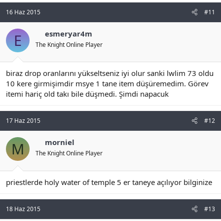
16 Haz 2015
#11
esmeryar4m
E
The Knight Online Player
biraz drop oranlarını yükseltseniz iyi olur sanki lwlim 73 oldu
10 kere girmişimdir msye 1 tane item düşüremedim. Görev
itemi hariç old takı bile düşmedi. Şimdi napacuk
17 Haz 2015
#12
morniel
M
The Knight Online Player
priestlerde holy water of temple 5 er taneye açılıyor bilginize
18 Haz 2015
#13