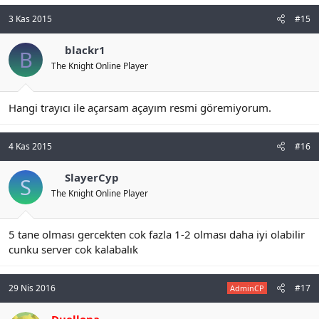
3 Kas 2015
#15
blackr1
B
The Knight Online Player
Hangi trayıcı ile açarsam açayım resmi göremiyorum.
4 Kas 2015
#16
SlayerCyp
S
The Knight Online Player
5 tane olması gercekten cok fazla 1-2 olması daha iyi olabilir
cunku server cok kalabalık
29 Nis 2016
#17
AdminCP