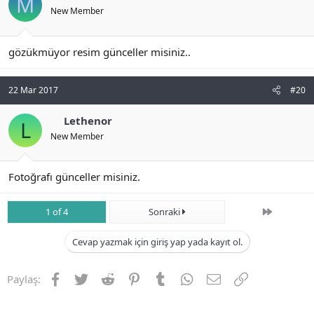
M
New Member
gözükmüyor resim günceller misiniz..
22 Mar 2017
#20
Lethenor
L
New Member
Fotoğrafı günceller misiniz.
Son
1 of 4
Sonraki
Cevap yazmak için giriş yap yada kayıt ol.
Facebook
Twitter
Reddit
Pinterest
Tumblr
WhatsApp
E-posta
Link
Paylaş: