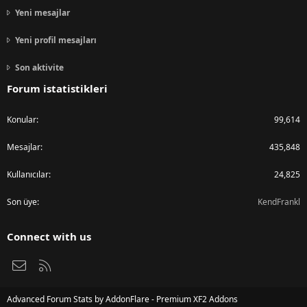
Yeni mesajlar
Yeni profil mesajları
Son aktivite
Forum istatistikleri
Konular
99,614
Mesajlar
435,848
Kullanıcılar
24,825
Son üye
KendFrankl
Connect with us
Bize ulaşın
RSS
Advanced Forum Stats by
AddonFlare - Premium XF2 Addons