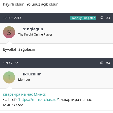
hayırlı olsun. Yolunuz açık olsun
10 Tem 2015
#3
Konbuyu başlatan
s1nqlegun
S
The Knight Online Player
Eyvallah Sağolasın
1 Nis 2022
#4
ikruchilin
I
Member
квартира на час Минск
<a href="
https://minsk-chas.ru/
">квартира на час
Минск</a>