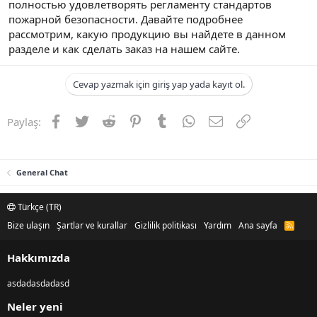
полностью удовлетворять регламенту стандартов
пожарной безопасности. Давайте подробнее
рассмотрим, какую продукцию вы найдете в данном
разделе и как сделать заказ на нашем сайте.
Cevap yazmak için giriş yap yada kayıt ol.
Facebook
Twitter
Reddit
Pinterest
Tumblr
WhatsApp
E-posta
Link
Paylaş:
General Chat
Türkçe (TR)
Bize ulaşın
Şartlar ve kurallar
Gizlilik politikası
Yardım
Ana sayfa
R
S
S
Hakkımızda
asdadasdadasd
Neler yeni