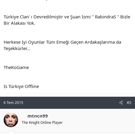
n
i
Türkiye Clan' ı Devredilmiştir ve Şuan Ismi '' RabindraS '' Bizle
Bir Alakası Yok.
Herkese Iyi Oyunlar Tüm Emeği Geçen Ardakaşlarıma da
Teşekkürler...
TheKoGame
Is Türkiye Offline
6 Tem 2015
#2
mtncn99
The Knight Online Player