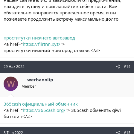
нашем сайте велик. В зависимости от предпочтений,
находите путану и приглашайте к себе в гости. Вам
обязательно понравится проведенное время, и вы
пожелаете продолжить встречу максимально долго.
проститутки нижнего автозавод
<a href="
https://flirtnn.xyz/
">
проститутки нижний новгород отзывы</a>
29 Haz 2022
#14
werbanolip
W
Member
365cash официальный обменник
<a href="
https://365cash.org/
"> 365cash обменять qiwi
биткоин</a>
8 Tem 2022
#15