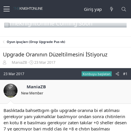
Giriş yap
TheKnightOnline Coming Soon
Oyun ipuçları (Drop Upgrade Pus vb)
Upgrade Oranının Düzeltilmesini İStiyoruz
K
B
ManiaZB
23 Mar 2017
o
a
n
ş
23 Mar 2017
#1
Konbuyu başlatan
b
l
u
a
ManiaZB
y
n
New Member
u
g
b
ı
a
ç
ş
t
Baslıktada bahsettıgım gıbı upgrade oranına bi el atılması
l
a
gerekıyor yanı yakmalklar baslmıyor ondan sonra chitinlerin
a
r
en kotu 8 e basılması gerekıyor zaten takılar +0 sheller desen
t
i
7 ye gecmıyor bari mıdd clas ile +8 e chıtın basılması
a
h