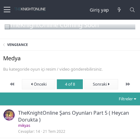
Giriş yap
TheKnightOnline Coming Soon
VENGEANCE
Medya
Bu kategoride oyun içi resim / video gönderebilirsiniz.
First
Son
Önceki
4 of 8
Sonraki
Filtreler
TheKnightOnline Şans Oyunları Part 5 ( Heycan
Dorukta )
mikyas
Cevaplar
14
21 Tem 2022