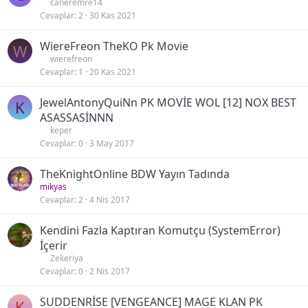
n
caneremre14
Cevaplar
2
30 Kas 2021
k
e
WiereFreon TheKO Pk Movie
t
W
wierefreon
Cevaplar
1
20 Kas 2021
JewelAntonyQuiNn PK MOVİE WOL [12] NOX BEST
K
ASASSASİNNN
keper
Cevaplar
0
3 May 2017
TheKnightOnline BDW Yayın Tadında
mikyas
Cevaplar
2
4 Nis 2017
Kendini Fazla Kaptıran Komutçu (SystemError)
İçerir
Zekeriya
Cevaplar
0
2 Nis 2017
SUDDENRİSE [VENGEANCE] MAGE KLAN PK
K