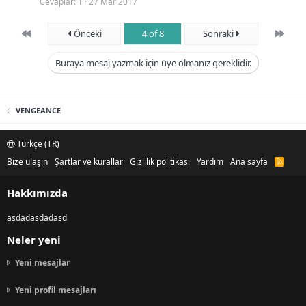
Cevaplar
1
27 Mar 2017
e
t
First
Son
Önceki
4 of 8
Sonraki
Buraya mesaj yazmak için üye olmanız gereklidir.
VENGEANCE
Türkçe (TR)
Bize ulaşın
Şartlar ve kurallar
Gizlilik politikası
Yardım
Ana sayfa
R
S
S
Hakkımızda
asdadasdadasd
Neler yeni
Yeni mesajlar
Yeni profil mesajları