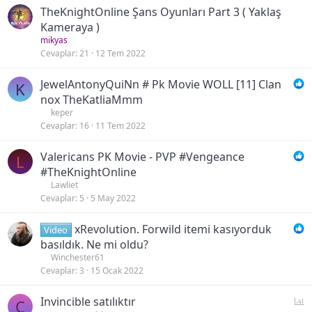
TheKnightOnline Şans Oyunları Part 3 ( Yaklaş
Kameraya )
mikyas
Cevaplar
21
12 Tem 2022
JewelAntonyQuiNn # Pk Movie WOLL [11] Clan
K
nox TheKatliaMmm
keper
Cevaplar
16
11 Tem 2022
Valericans PK Movie - PVP #Vengeance
L
#TheKnightOnline
Lawliet
Cevaplar
5
5 May 2022
xRevolution. Forwild itemi kasıyorduk
Video
basıldık. Ne mi oldu?
Winchester61
Cevaplar
3
15 Ocak 2022
A
Invincible satılıktır
C