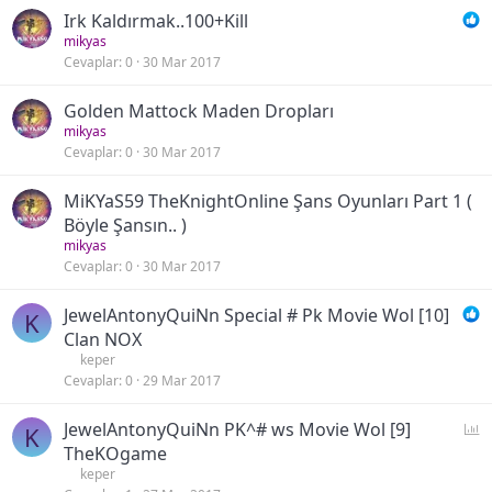
Irk Kaldırmak..100+Kill
mikyas
Cevaplar
0
30 Mar 2017
Golden Mattock Maden Dropları
mikyas
Cevaplar
0
30 Mar 2017
MiKYaS59 TheKnightOnline Şans Oyunları Part 1 (
Böyle Şansın.. )
mikyas
Cevaplar
0
30 Mar 2017
JewelAntonyQuiNn Special # Pk Movie Wol [10]
K
Clan NOX
keper
Cevaplar
0
29 Mar 2017
A
JewelAntonyQuiNn PK^# ws Movie Wol [9]
K
n
TheKOgame
k
keper