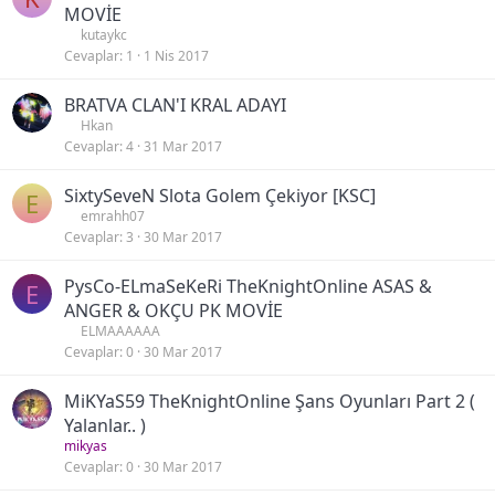
MOVİE
kutaykc
Cevaplar
1
1 Nis 2017
BRATVA CLAN'I KRAL ADAYI
Hkan
Cevaplar
4
31 Mar 2017
SixtySeveN Slota Golem Çekiyor [KSC]
E
emrahh07
Cevaplar
3
30 Mar 2017
PysCo-ELmaSeKeRi TheKnightOnline ASAS &
E
ANGER & OKÇU PK MOVİE
ELMAAAAAA
Cevaplar
0
30 Mar 2017
MiKYaS59 TheKnightOnline Şans Oyunları Part 2 (
Yalanlar.. )
mikyas
Cevaplar
0
30 Mar 2017