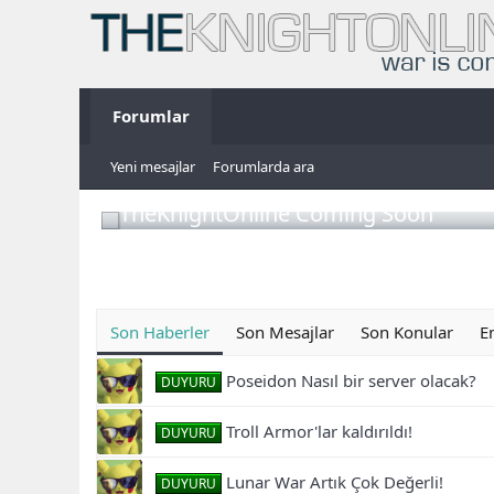
Forumlar
Yeni mesajlar
Forumlarda ara
TheKnightOnline Coming Soon
Son Haberler
Son Mesajlar
Son Konular
E
Poseidon Nasıl bir server olacak?
DUYURU
Troll Armor'lar kaldırıldı!
DUYURU
Lunar War Artık Çok Değerli!
DUYURU