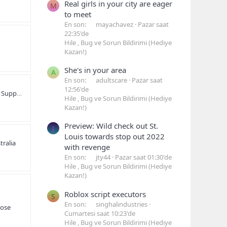
Real girls in your city are eager
M
to meet
En son:
mayachavez
Pazar saat
22:35'de
Hile , Bug ve Sorun Bildirimi (Hediye
Kazan!)
She's in your area
A
En son:
adultscare
Pazar saat
12:56'de
!! {{ QuickBooks Enterprise Support %%%Get Help From QuickBooks Help Without Any Doubt
Hile , Bug ve Sorun Bildirimi (Hediye
Kazan!)
Preview: Wild check out St.
J
Louis towards stop out 2022
ralia
with revenge
En son:
jty44
Pazar saat 01:30'de
Hile , Bug ve Sorun Bildirimi (Hediye
Kazan!)
Roblox script executors
S
En son:
singhalindustries
close
Cumartesi saat 10:23'de
Hile , Bug ve Sorun Bildirimi (Hediye