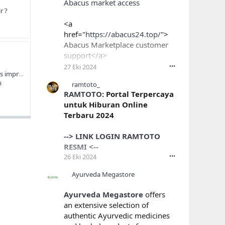
Abacus market access
r ?
<a
href="
https://abacus24.top/
">
Abacus Marketplace customer
support</a>
27 Eki 2024
•••
How do Blockchain PPC Ads improve transparency and accountability in advertising?
m
ramtoto_
Abacus Market - Secure Darknet Marketplace
RAMTOTO
: Portal Terpercaya
Join Abacus Market for secure,
untuk Hiburan Online
anonymous...
Terbaru 2024
abacus24.top
--> LINK LOGIN RAMTOTO
RESMI <--
26 Eki 2024
•••
Ayurveda Megastore
Ayurveda Megastore
offers
an extensive selection of
authentic Ayurvedic medicines