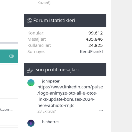
Kazan!)
Forum istatistikleri
Konular
99,612
Mesajlar
435,846
Kullanıcılar
24,825
Son üye
KendFrankl
Son profil mesajları
johnpeter
J
https://www.linkedin.com/pulse
/logo-animyze-oto-all-8-otos-
links-update-bonuses-2024-
here-abhioto-rnjtc
aWeightLoss/
28 Eki 2024
•••
binhotres
B