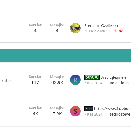
Konular
Mesajlar
Premium Özellikleri
4
4
30 Haz 2020
Duellona
Konular
Mesajlar
8vs8 Eşleşmeler
R
DUYURU
or The
117
42.9K
5 Kas 2024
RolandoLed
Konular
Mesajlar
https://www.facebook.com/FitspressoCanad
S
Bilgi
4K
7.9K
7 Kas 2024
sedillosteve