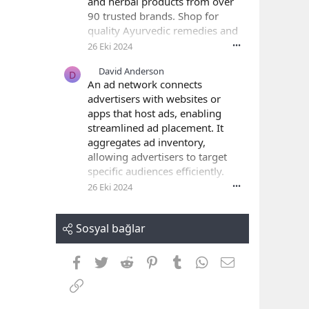
and herbal products from over
90 trusted brands. Shop for
quality Ayurvedic remedies and
wellness solutions, conveniently
26 Eki 2024
•••
delivered to your doorstep.
David Anderson
D
An ad network connects
advertisers with websites or
apps that host ads, enabling
streamlined ad placement. It
aggregates ad inventory,
allowing advertisers to target
specific audiences efficiently.
Visit Now --
26 Eki 2024
•••
https://www.7searchppc.com/a
dult-site-advertisement-network
Sosyal bağlar
Facebook
Twitter
Reddit
Pinterest
Tumblr
WhatsApp
E-posta
Link