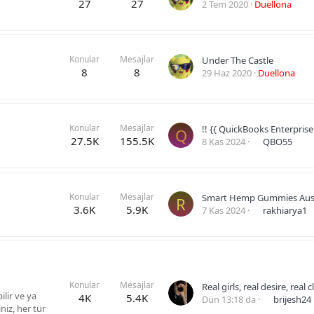
27
27
2 Tem 2020
Duellona
Konular
Mesajlar
Under The Castle
8
8
29 Haz 2020
Duellona
Konular
Mesajlar
Q
27.5K
155.5K
8 Kas 2024
QBO55
Konular
Mesajlar
Smart Hemp Gummies Aust
R
3.6K
5.9K
7 Kas 2024
rakhiarya1
Konular
Mesajlar
Real girls, real desire, real 
ilir ve ya
4K
5.4K
Dün 13:18 da
brijesh24
niz, her tür