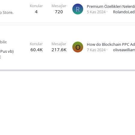
Konular
Mesajlar
Premium Özellikleri Nelerdi
R
4
720
5 Kas 2024
RolandoLed
p Store.
ilir.
Konular
Mesajlar
O
60.4K
217.6K
7 Kas 2024
oliveawillia
 Pus vb)
E