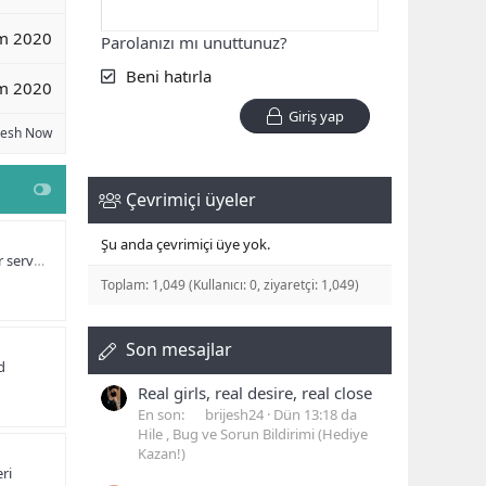
m 2020
Parolanızı mı unuttunuz?
Beni hatırla
m 2020
Giriş yap
resh Now
Çevrimiçi üyeler
Şu anda çevrimiçi üye yok.
 olacak?
Toplam: 1,049 (Kullanıcı: 0, ziyaretçi: 1,049)
Son mesajlar
d
Real girls, real desire, real close
En son:
brijesh24
Dün 13:18 da
Hile , Bug ve Sorun Bildirimi (Hediye
Kazan!)
ri