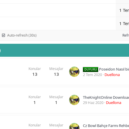
1 Te
1 Te
Auto-refresh (30s)
Ref
)
Konular
Mesajlar
Poseidon Nasıl bir server
DUYURU
13
13
2 Tem 2020
Duellona
Konular
Mesajlar
TheKnightOnline Downloa
1
1
29 Haz 2020
Duellona
Konular
Mesajlar
Cz Bowl Bahçe Farmı Rehbe