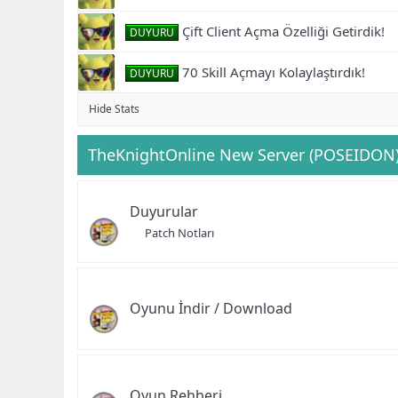
Çift Client Açma Özelliği Getirdik!
DUYURU
70 Skill Açmayı Kolaylaştırdık!
DUYURU
Hide Stats
TheKnightOnline New Server (POSEIDON
Duyurular
Patch Notları
Oyunu İndir / Download
Oyun Rehberi