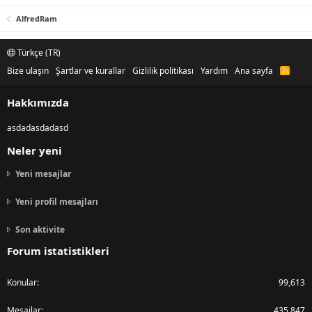
AlfredRam
Türkçe (TR)
Bize ulaşın
Şartlar ve kurallar
Gizlilik politikası
Yardım
Ana sayfa
R
S
S
Hakkımızda
asdadasdadasd
Neler yeni
Yeni mesajlar
Yeni profil mesajları
Son aktivite
Forum istatistikleri
Konular
99,613
Mesajlar
435,847