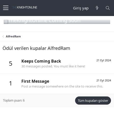
Giriş yap
TheKnightOnline Coming Soon
AlfredRam
Ödül verilen kupalar AlfredRam
Keeps Coming Back
21 Eyl 2024
5
30 messages posted. You must like it here!
First Message
21 Eyl 2024
1
Post a message somewhere on the site to receive this.
Toplam puan: 6
Tüm kupaları göster