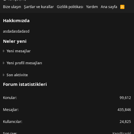
Bize ulaşın
Şartlar ve kurallar
Gizlilik politikası
Yardım
Ana sayfa
R
S
S
Hakkımızda
asdadasdadasd
Neler yeni
Yeni mesajlar
Yeni profil mesajları
Son aktivite
Forum istatistikleri
Konular
99,612
Mesajlar
435,846
Kullanıcılar
24,825
Son üye
KendFrankl