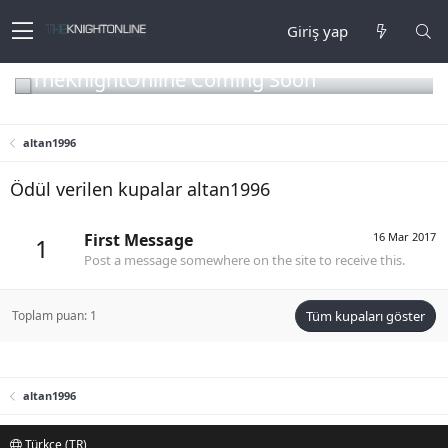
Giriş yap
TheKnightOnline Coming Soon
altan1996
Ödül verilen kupalar altan1996
First Message
16 Mar 2017
1
Post a message somewhere on the site to receive this.
Toplam puan: 1
Tüm kupaları göster
altan1996
Türkçe (TR)