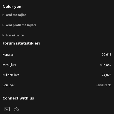
Neler yeni
Yeni mesajlar
Yeni profil mesajları
Son aktivite
Forum istatistikleri
Konular
99,613
Mesajlar
435,847
Kullanıcılar
24,825
Son üye
KendFrankl
Connect with us
Bize ulaşın
RSS