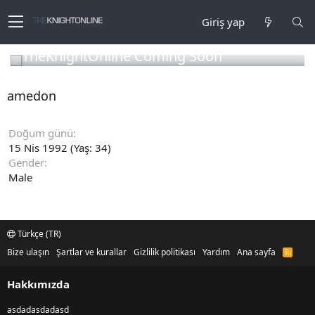
Giriş yap
TheKnightOnline Coming Soon
amedon
Doğum günü
15 Nis 1992 (Yaş: 34)
Gender
Male
Türkçe (TR)
Bize ulaşın
Şartlar ve kurallar
Gizlilik politikası
Yardım
Ana sayfa
R
S
S
Hakkımızda
asdadasdadasd