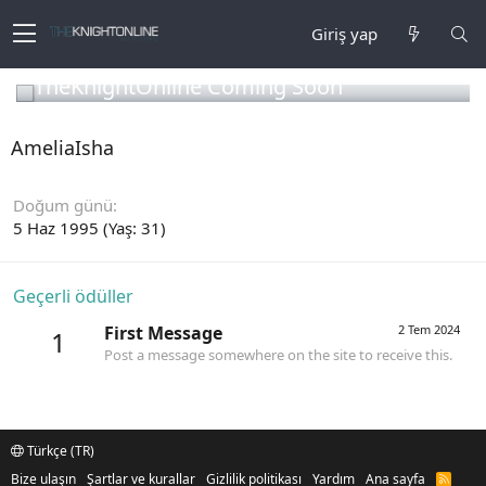
Giriş yap
TheKnightOnline Coming Soon
AmeliaIsha
Doğum günü
5 Haz 1995 (Yaş: 31)
Geçerli ödüller
First Message
2 Tem 2024
1
Post a message somewhere on the site to receive this.
Türkçe (TR)
Bize ulaşın
Şartlar ve kurallar
Gizlilik politikası
Yardım
Ana sayfa
R