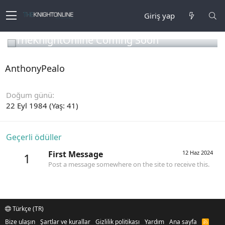
Giriş yap
TheKnightOnline Coming Soon
AnthonyPealo
Doğum günü
22 Eyl 1984 (Yaş: 41)
Geçerli ödüller
First Message
12 Haz 2024
1
Post a message somewhere on the site to receive this.
Türkçe (TR)
Bize ulaşın
Şartlar ve kurallar
Gizlilik politikası
Yardım
Ana sayfa
R