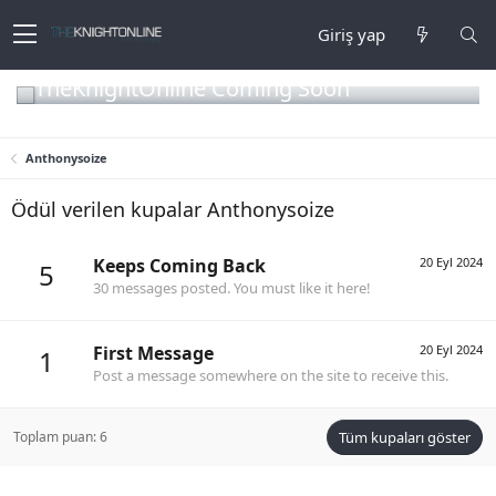
Giriş yap
TheKnightOnline Coming Soon
Anthonysoize
Ödül verilen kupalar Anthonysoize
Keeps Coming Back
20 Eyl 2024
5
30 messages posted. You must like it here!
First Message
20 Eyl 2024
1
Post a message somewhere on the site to receive this.
Toplam puan: 6
Tüm kupaları göster