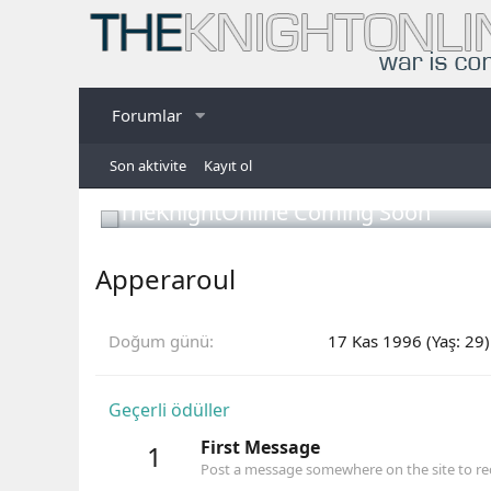
Forumlar
Son aktivite
Kayıt ol
TheKnightOnline Coming Soon
Apperaroul
Doğum günü
17 Kas 1996 (Yaş: 29)
Geçerli ödüller
First Message
1
Post a message somewhere on the site to rec