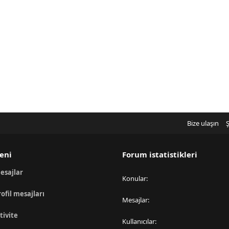
Bize ulaşın
Ş
eni
Forum istatistikleri
esajlar
Konular
rofil mesajları
Mesajlar
tivite
Kullanıcılar