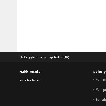
Değiştir genişlik
Türkçe (TR)
Hakkımızda
Neler y
Yeni m
asdadasdadasd
Yeni p
Son ak