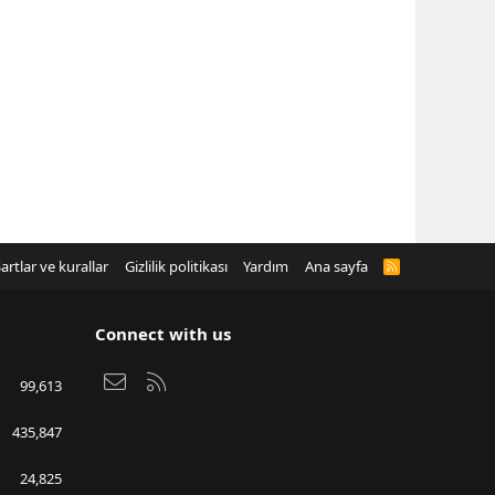
artlar ve kurallar
Gizlilik politikası
Yardım
Ana sayfa
R
S
S
Connect with us
Bize ulaşın
RSS
99,613
435,847
24,825