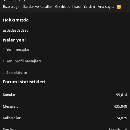
Bize ulaşın
Şartlar ve kurallar
Gizlilik politikası
Yardım
Ana sayfa
R
S
S
Hakkımızda
asdadasdadasd
Neler yeni
Yeni mesajlar
Yeni profil mesajları
Son aktivite
Forum istatistikleri
Konular
99,614
Mesajlar
435,848
Kullanıcılar
24,825
Son üye
KendFrankl