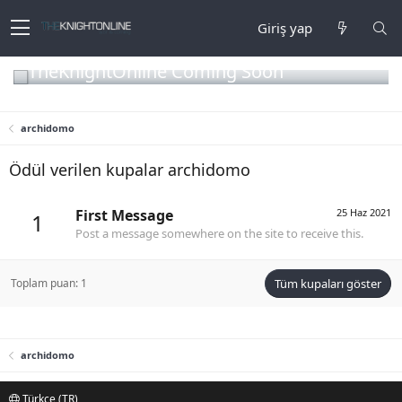
Giriş yap
TheKnightOnline Coming Soon
archidomo
Ödül verilen kupalar archidomo
First Message
25 Haz 2021
1
Post a message somewhere on the site to receive this.
Toplam puan: 1
Tüm kupaları göster
archidomo
Türkçe (TR)