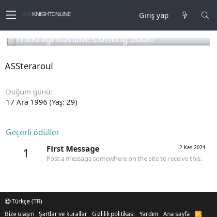
Giriş yap
TheKnightOnline Coming Soon
ASSteraroul
Doğum günü
17 Ara 1996 (Yaş: 29)
Geçerli ödüller
First Message
2 Kas 2024
1
Post a message somewhere on the site to receive this.
Türkçe (TR)
Bize ulaşın
Şartlar ve kurallar
Gizlilik politikası
Yardım
Ana sayfa
R