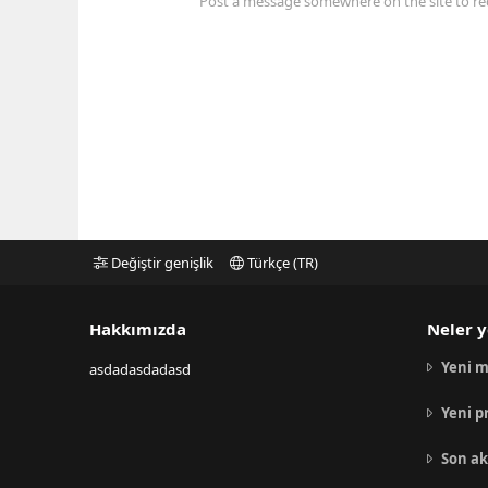
Post a message somewhere on the site to rec
Değiştir genişlik
Türkçe (TR)
Hakkımızda
Neler y
Yeni m
asdadasdadasd
Yeni p
Son ak