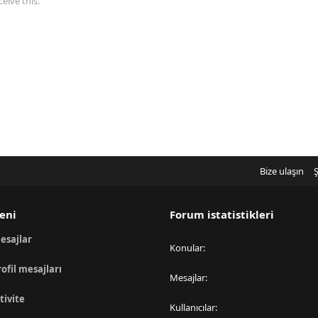
eive this.
Bize ulaşın
Ş
eni
Forum istatistikleri
esajlar
Konular
rofil mesajları
Mesajlar
tivite
Kullanıcılar