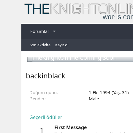
Forumlar
Son aktivite
Kayıt ol
TheKnightOnline Coming Soon
backinblack
Doğum günü
1 Eki 1994 (Yaş: 31)
Gender
Male
Geçerli ödüller
First Message
1