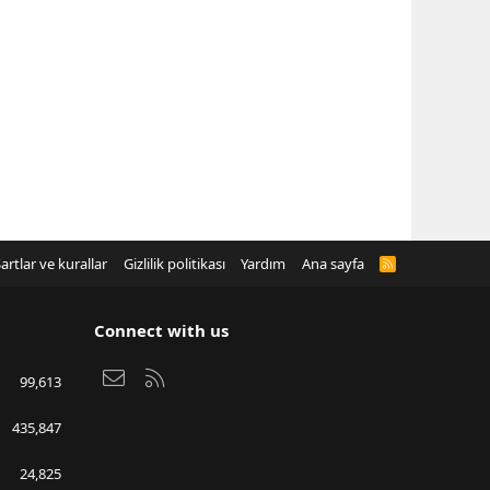
artlar ve kurallar
Gizlilik politikası
Yardım
Ana sayfa
R
S
S
Connect with us
Bize ulaşın
RSS
99,613
435,847
24,825