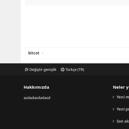
bitcot
Değiştir genişlik
Türkçe (TR)
Hakkımızda
Neler y
Yeni m
asdadasdadasd
Yeni p
Son ak