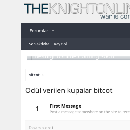
Forumlar
Son aktivite
Kayıt ol
TheKnightOnline Coming Soon
bitcot
Ödül verilen kupalar bitcot
First Message
1
Post a message somewhere on the site to recei
Toplam puan: 1