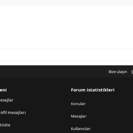
Bize ulaşın
Ş
eni
Forum istatistikleri
esajlar
Konular
rofil mesajları
Mesajlar
tivite
Kullanıcılar