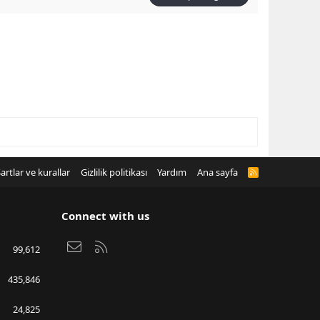
artlar ve kurallar
Gizlilik politikası
Yardım
Ana sayfa
R
S
S
Connect with us
Bize ulaşın
RSS
99,612
435,846
24,825