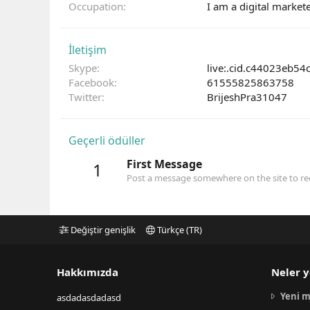
Occupation
I am a digital markete
İletişim
Skype
live:.cid.c44023eb5
Facebook
61555825863758
Twitter
BrijeshPra31047
Geçerli ödüller
First Message
1
Post a message somewhere on the site to rec
Değiştir genişlik
Türkçe (TR)
Hakkımızda
Neler y
Yeni m
asdadasdadasd