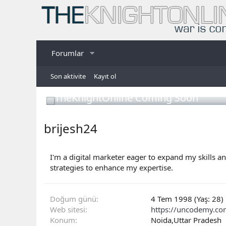
Forumlar
Son aktivite
Kayıt ol
TheKnightOnline Coming Soon
brijesh24
I'm a digital marketer eager to expand my skills a
strategies to enhance my expertise.
Doğum günü
4 Tem 1998 (Yaş: 28)
Web sitesi
https://uncodemy.com
Konum
Noida,Uttar Pradesh