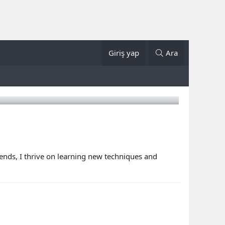
Giriş yap
Ara
rends, I thrive on learning new techniques and