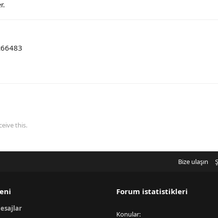
r.
4c66483
eive this.
Bize ulaşın
Ş
eni
Forum istatistikleri
esajlar
Konular