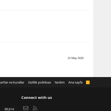
22 May 2026
artlar ve kurallar
Gizlilik politikası
Yardım
Ana sayfa
R
S
S
Connect with us
Bize ulaşın
RSS
99,614