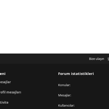
Bize ulaşın
Ş
eni
Forum istatistikleri
esajlar
Konular
rofil mesajları
Mesajlar
tivite
Kullanıcılar