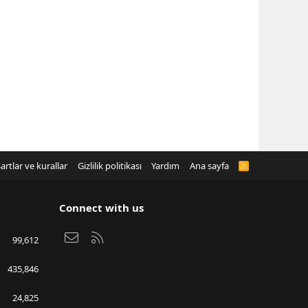
artlar ve kurallar
Gizlilik politikası
Yardım
Ana sayfa
R
S
S
Connect with us
Bize ulaşın
RSS
99,612
435,846
24,825