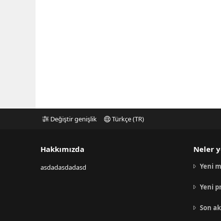
Değiştir genişlik
Türkçe (TR)
Hakkımızda
Neler y
Yeni m
asdadasdadasd
Yeni p
Son ak