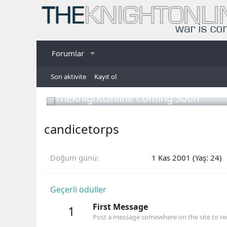
Forumlar
Son aktivite
Kayıt ol
TheKnightOnline Coming Soon
candicetorps
Doğum günü
1 Kas 2001 (Yaş: 24)
Geçerli ödüller
First Message
1
Post a message somewhere on the site to rec