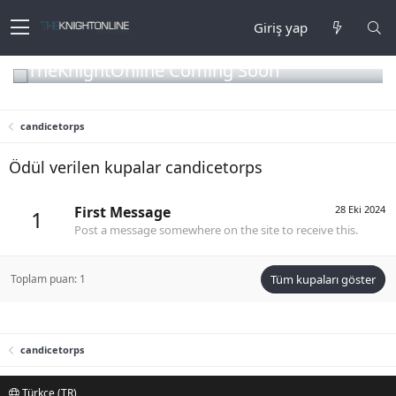
Giriş yap
TheKnightOnline Coming Soon
candicetorps
Ödül verilen kupalar candicetorps
First Message
28 Eki 2024
1
Post a message somewhere on the site to receive this.
Toplam puan: 1
Tüm kupaları göster
candicetorps
Türkçe (TR)