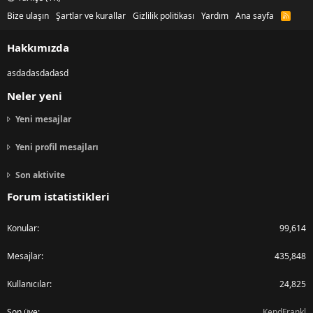
Bize ulaşın
Şartlar ve kurallar
Gizlilik politikası
Yardım
Ana sayfa
R
S
S
Hakkımızda
asdadasdadasd
Neler yeni
Yeni mesajlar
Yeni profil mesajları
Son aktivite
Forum istatistikleri
Konular
99,614
Mesajlar
435,848
Kullanıcılar
24,825
Son üye
KendFrankl